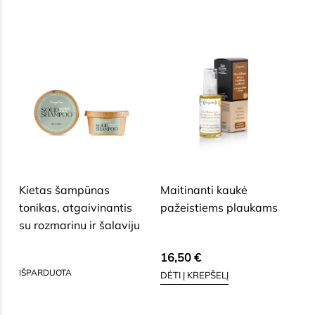
SAUSAI, BRANDŽIAI, JAUTRIAI
SAUSAI, BRANDŽIAI, JAUTRIAI
VEIDO ODAI
VEIDO ODAI
Kietas šampūnas
Maitinanti kaukė
tonikas, atgaivinantis
pažeistiems plaukams
su rozmarinu ir šalaviju
12,60
€
16,50
€
IŠPARDUOTA
DĖTI Į KREPŠELĮ