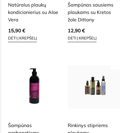
Natūralus plaukų
Šampūnas sausiems
kondicionierius su Aloe
plaukams su Kretos
Vera
žole Dittany
15,90
€
12,90
€
DĖTI Į KREPŠELĮ
DĖTI Į KREPŠELĮ
SAUSAI, BRANDŽIAI, JAUTRIAI
SAUSAI, BRANDŽIAI, JAUTRIAI
VEIDO ODAI
VEIDO ODAI
Šampūnas
Rinkinys stipriems
garbanotiems
plaukams