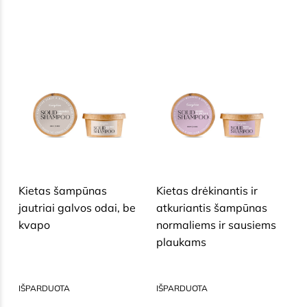
SAUSAI, BRANDŽIAI, JAUTRIAI
SAUSAI, BRANDŽIAI, JAUTRIAI
VEIDO ODAI
VEIDO ODAI
Kietas šampūnas
Kietas drėkinantis ir
jautriai galvos odai, be
atkuriantis šampūnas
kvapo
normaliems ir sausiems
plaukams
12,60
€
12,60
€
IŠPARDUOTA
IŠPARDUOTA