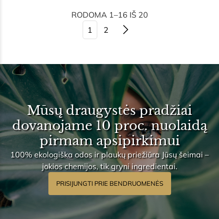
RODOMA 1–16 IŠ 20
Įrašų
1
2
puslapiavimas
Mūsų draugystės pradžiai
dovanojame 10 proc. nuolaidą
pirmam apsipirkimui
100% ekologiška odos ir plaukų priežiūra Jūsų šeimai –
jokios chemijos, tik gryni ingredientai.
PRISIJUNGTI PRIE BENDRUOMENĖS