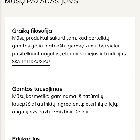
MŪSŲ PAŽADAS JUMS
Graikų filosofija
Mūsų produktai sukurti tam, kad perteiktų
gamtos galią ir atneštų gerovę kūnui bei sielai,
pasitelkiant augalus, eterinius aliejus ir tradicijas.
SKAITYTI DAUGIAU
Gamtos tausojimas
Mūsų kosmetika gaminama iš natūralių,
kruopščiai atrinktų ingredientų: eterinių aliejų,
augalų ekstraktų, vaistinių žolelių.
Edukacijos