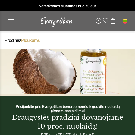
Nemokamas siuntimas nuo 70 eur.
Pradinis
/
Plaukams
Prisijunkite prie Evergetikon bendruomenės ir gaukite nuolaidą
pirmam apsipirkimui
Draugystės pradžiai dovanojame
10 proc. nuolaidą!
PRENUMERUOTI NAUJIENAS