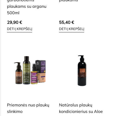
plaukams su arganu
500ml
29,90
€
55,40
€
DĖTI Į KREPŠELĮ
DĖTI Į KREPŠELĮ
SAUSAI, BRANDŽIAI, JAUTRIAI
SAUSAI, BRANDŽIAI, JAUTRIAI
VEIDO ODAI
VEIDO ODAI
Priemonės nuo plaukų
Natūralus plaukų
slinkimo
kondicionierius su Aloe