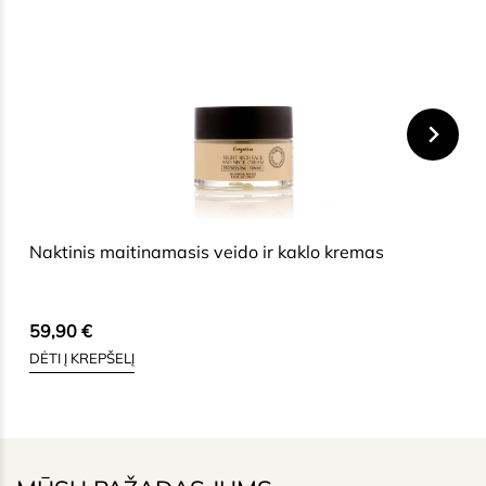
HIDE
Naktinis maitinamasis veido ir kaklo kremas
59,90
€
DĖTI Į KREPŠELĮ