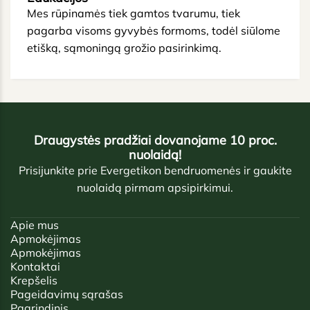
Mes rūpinamės tiek gamtos tvarumu, tiek
pagarba visoms gyvybės formoms, todėl siūlome
etišką, sąmoningą grožio pasirinkimą.
Draugystės pradžiai dovanojame 10 proc.
nuolaidą!
Prisijunkite prie Evergetikon bendruomenės ir gaukite
nuolaidą pirmam apsipirkimui.
Apie mus
Apmokėjimas
Apmokėjimas
Kontaktai
Krepšelis
Pageidavimų sąrašas
Pagrindinis