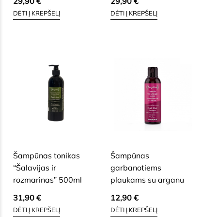
29,90
€
29,90
€
DĖTI Į KREPŠELĮ
DĖTI Į KREPŠELĮ
SAUSAI, BRANDŽIAI, JAUTRIAI
SAUSAI, BRANDŽIAI, JAUTRIAI
VEIDO ODAI
VEIDO ODAI
Šampūnas tonikas
Šampūnas
“Šalavijas ir
garbanotiems
rozmarinas” 500ml
plaukams su arganu
31,90
€
12,90
€
DĖTI Į KREPŠELĮ
DĖTI Į KREPŠELĮ