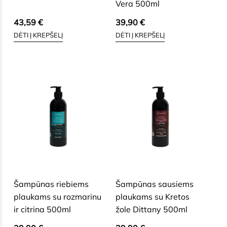
Vera 500ml
43,59
€
39,90
€
DĖTI Į KREPŠELĮ
DĖTI Į KREPŠELĮ
SAUSAI, BRANDŽIAI, JAUTRIAI
SAUSAI, BRANDŽIAI, JAUTRIAI
VEIDO ODAI
VEIDO ODAI
Šampūnas riebiems
Šampūnas sausiems
plaukams su rozmarinu
plaukams su Kretos
ir citrina 500ml
žole Dittany 500ml