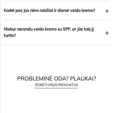
+
Ar galima kepti ant alyvuogių aliejaus?
+
Ar rozmarino aliejus padeda nuo plaukų slinkimo?
+
Kodėl pas Jus nėra nakčiai ir dienai veido kremo?
Niekur nerandu veido kremo su SPF, ar Jūs tokį jį
+
turite?
PROBLEMINĖ ODA? PLAUKAI?