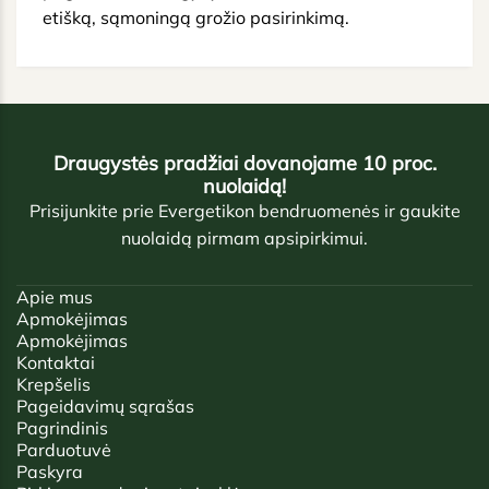
Edukacijos
Mes rūpinamės tiek gamtos tvarumu, tiek
pagarba visoms gyvybės formoms, todėl siūlome
etišką, sąmoningą grožio pasirinkimą.
Draugystės pradžiai dovanojame 10 proc.
nuolaidą!
Prisijunkite prie Evergetikon bendruomenės ir gaukite
nuolaidą pirmam apsipirkimui.
Apie mus
Apmokėjimas
Apmokėjimas