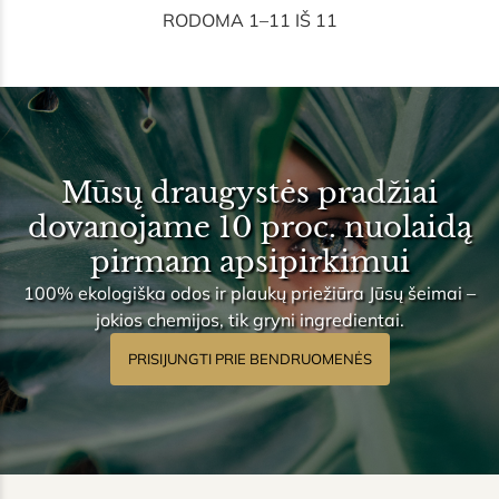
RODOMA 1–11 IŠ 11
Mūsų draugystės pradžiai
dovanojame 10 proc. nuolaidą
pirmam apsipirkimui
100% ekologiška odos ir plaukų priežiūra Jūsų šeimai –
jokios chemijos, tik gryni ingredientai.
PRISIJUNGTI PRIE BENDRUOMENĖS