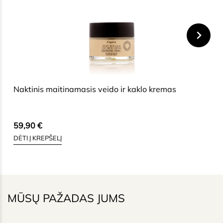
ŽIŪRĖTI VISUS PRODUKTUS
HIDE
Naktinis maitinamasis veido ir kaklo kremas
59,90
€
DĖTI Į KREPŠELĮ