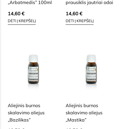
„Arbatmedis” 100ml
prausiklis jautriai odai
14,60
€
14,60
€
DĖTI Į KREPŠELĮ
DĖTI Į KREPŠELĮ
SAUSAI, BRANDŽIAI, JAUTRIAI
SAUSAI, BRANDŽIAI, JAUTRIAI
VEIDO ODAI
VEIDO ODAI
Aliejinis burnos
Aliejinis burnos
skalavimo aliejus
skalavimo aliejus
„Bazilikas”
„Mastika”