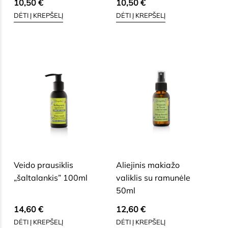
10,50
€
10,50
€
DĖTI Į KREPŠELĮ
DĖTI Į KREPŠELĮ
SAUSAI, BRANDŽIAI, JAUTRIAI
SAUSAI, BRANDŽIAI, JAUTRIAI
VEIDO ODAI
VEIDO ODAI
Veido prausiklis
Aliejinis makiažo
„šaltalankis” 100ml
valiklis su ramunėle
50ml
14,60
€
12,60
€
DĖTI Į KREPŠELĮ
DĖTI Į KREPŠELĮ