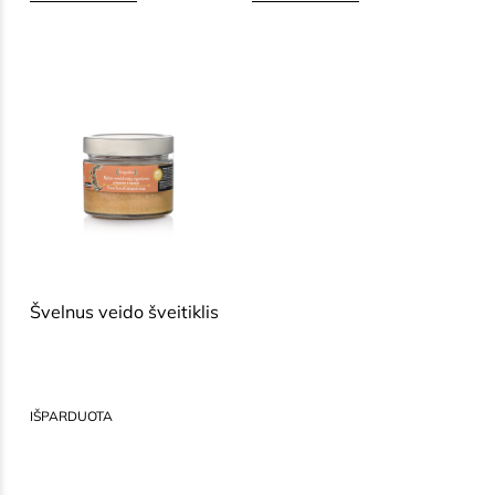
SAUSAI, BRANDŽIAI, JAUTRIAI
VEIDO ODAI
Švelnus veido šveitiklis
54,50
€
IŠPARDUOTA