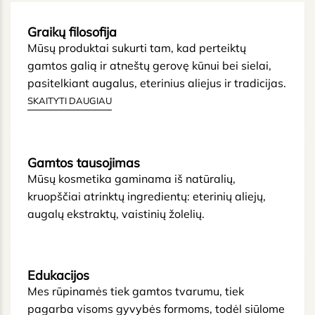
MŪSŲ PAŽADAS JUMS
Graikų filosofija
Mūsų produktai sukurti tam, kad perteiktų
gamtos galią ir atneštų gerovę kūnui bei sielai,
pasitelkiant augalus, eterinius aliejus ir tradicijas.
SKAITYTI DAUGIAU
Gamtos tausojimas
Mūsų kosmetika gaminama iš natūralių,
kruopščiai atrinktų ingredientų: eterinių aliejų,
augalų ekstraktų, vaistinių žolelių.