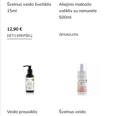
Švelnus veido šveitiklis
Aliejinis makiažo
15ml
valiklis su ramunėle
500ml
75,00
€
12,90
€
IŠPARDUOTA
DĖTI Į KREPŠELĮ
SAUSAI, BRANDŽIAI, JAUTRIAI
SAUSAI, BRANDŽIAI, JAUTRIAI
VEIDO ODAI
VEIDO ODAI
Veido prausiklis
Švelnus veido