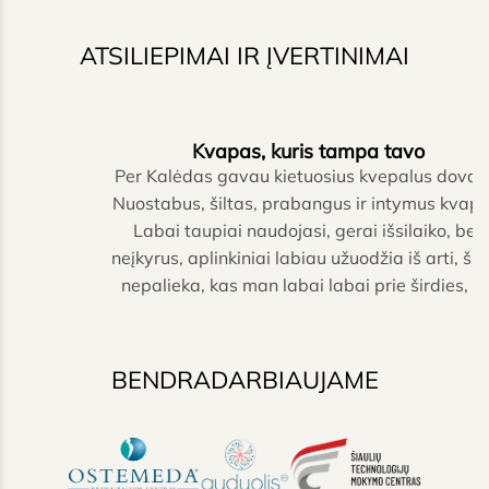
ATSILIEPIMAI IR ĮVERTINIMAI
Kvapas, kuris tampa tavo
Per Kalėdas gavau kietuosius kvepalus dovanų.
Nuostabus, šiltas, prabangus ir intymus kvapas.
Labai taupiai naudojasi, gerai išsilaiko, bet
neįkyrus, aplinkiniai labiau užuodžia iš arti, šleifo
nepalieka, kas man labai labai prie širdies, tai
padaro kvapą tik mano. Norėsiu išbandyti ir kitus
produktus :)
Milita Miskinyte
MM