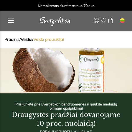
Nemokamas siuntimas nuo 70 eur.
Pradinis
/
Veidui
/
Veido prausikliai
Prisijunkite prie Evergetikon bendruomenės ir gaukite nuolaidą
pirmam apsipirkimui
Draugystės pradžiai dovanojame
10 proc. nuolaidą!
PRENUMERUOTI NAUJIENAS