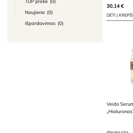
TOP prekė
(0)
30,14
€
Naujiena
(0)
DĖTI Į KREPŠ
Išpardavimas
(0)
SAUSAI, BRANDŽIA
ODAI
Veido Seru
„Hialuronas
102,89
€
IŠPARDUOTA