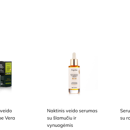
I, JAUTRIAI VEIDO
SAUSAI, BRANDŽIAI, JAUTRIAI VEIDO
SAUSAI
ODAI
ODAI
 veido
Naktinis veido serumas
Seru
oe Vera
su šlamučiu ir
su r
vynuogėmis