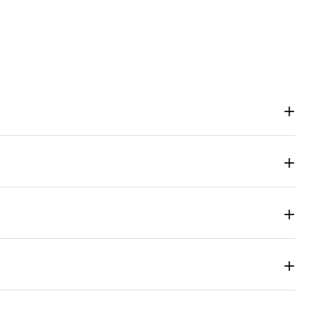
+
+
+
+