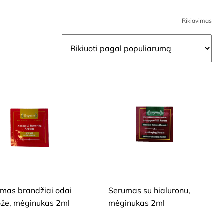
Rikiavimas
, BRANDŽIAI, JAUTRIAI VEIDO
SAUSAI, BRANDŽIAI, JAUTRIAI VEIDO
ODAI
mas brandžiai odai
Serumas su hialuronu,
ože, mėginukas 2ml
mėginukas 2ml