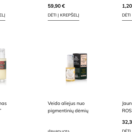
59,90
€
1,2
ELĮ
DĖTI Į KREPŠELĮ
DĖTI
I, JAUTRIAI VEIDO
SAUSAI, BRANDŽIAI, JAUTRIAI VEIDO
SAUSAI
ODAI
ODAI
mas
Veido aliejus nuo
Jaun
”
pigmentinių dėmių
ROS
32,
19,32
€
DĖTI
IŠPARDUOTA