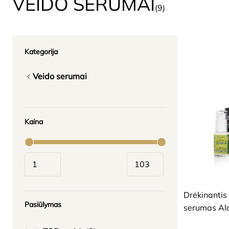
VEIDO SERUMAI
(9)
Kategorija
Veido serumai
Kaina
SAUSAI, BRANDŽIA
ODAI
Drėkinantis
Pasiūlymas
serumas Al