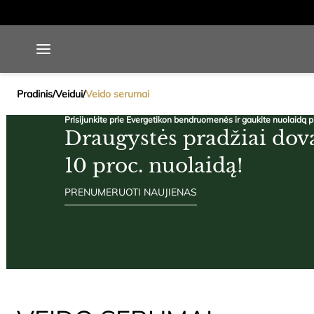
Pradinis
/
Veidui
/
Veido serumai
Prisijunkite prie Evergetikon bendruomenės ir gaukite nuolaidą 
Draugystės pradžiai do
10 proc. nuolaidą!
PRENUMERUOTI NAUJIENAS