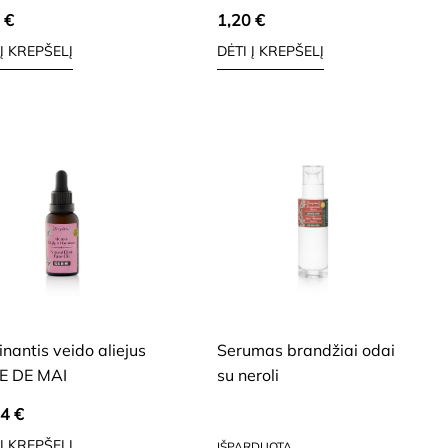
0
€
1,20
€
 Į KREPŠELĮ
DĖTI Į KREPŠELĮ
, BRANDŽIAI, JAUTRIAI VEIDO
SAUSAI, BRANDŽIAI, JAUTRIAI VEIDO
ODAI
inantis veido aliejus
Serumas brandžiai odai
E DE MAI
su neroli
34
€
91,64
€
 Į KREPŠELĮ
IŠPARDUOTA