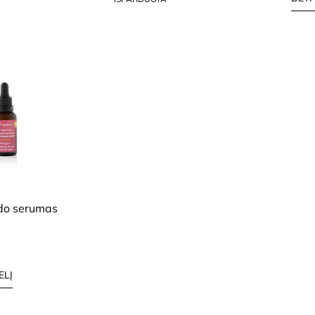
I, JAUTRIAI VEIDO
ido serumas
ELĮ