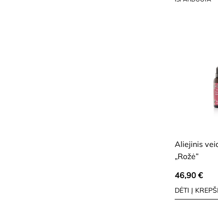
SAUSAI, BRANDŽIA
ODAI
Aliejinis ve
„Rožė”
46,90
€
DĖTI Į KREPŠ