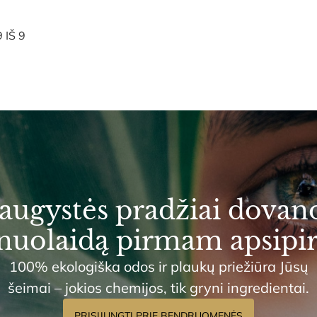
IŠ 9
augystės pradžiai dovan
 nuolaidą pirmam apsipi
100% ekologiška odos ir plaukų priežiūra Jūsų
šeimai – jokios chemijos, tik gryni ingredientai.
PRISIJUNGTI PRIE BENDRUOMENĖS