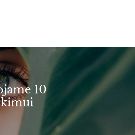
ojame 10
rkimui