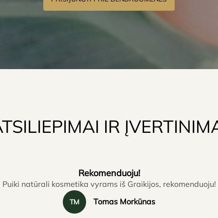
TSILIEPIMAI IR ĮVERTINIM
Rekomenduoju!
Puiki natūrali kosmetika vyrams iš Graikijos, rekomenduoju!
Tomas Morkūnas
TM