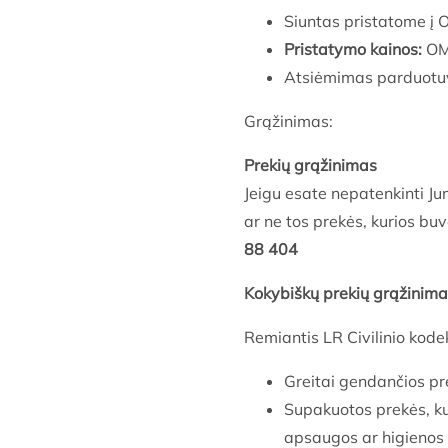
Siuntas pristatome į
Pristatymo kainos:
OMN
Atsiėmimas parduotuvė
Grąžinimas:
Prekių grąžinimas
Jeigu esate nepatenkinti Jum
ar ne tos prekės, kurios bu
88 404
Kokybiškų prekių grąžinim
Remiantis LR Civilinio kod
Greitai gendančios pre
Supakuotos prekės, ku
apsaugos ar higienos 