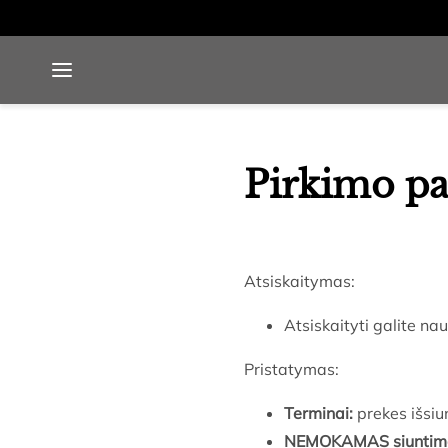
Pradinis
/
Pirkimo-pardavimų taisyklės
Pirkimo pa
Atsiskaitymas:
Atsiskaityti galite n
Pristatymas:
Terminai:
prekes išsiu
NEMOKAMAS siuntim