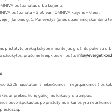
 OMNIVA paštomatus arba kurjeriu.
IVA paštomatu – 3,50 eur., OMNIVA kurjeriu – 6 eur.
je J. Janonio g. 1, Panevėžys (prieš atsiėmimą skambinti t
s pristatytų prekių kokybe ir norite jas grąžinti, pakeisti ar
vo užsakytos, prašome kreipkitės el. paštu
info@evergetikon.l
as
ekso 6.228 nuostatomis nekeičiamos ir negrąžinamos šios kok
kės ar prekės, kurių galiojimo laikas yra trumpas;
rios buvo išpakuotos po pristatymo ir kurios yra netinkamos 
priežasčių.