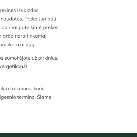
rekinės išvaizdos
 naudotos. Prekė turi būti
 būtinai pateikiant prekės
ga arba nėra tinkamai
 sumokėtų pinigų.
os sumokėjote už pirkinius,
ergetikon.lt
ikto trūkumus, kurie
ilgesnio termino. Šiame
.