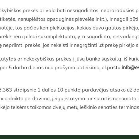
kybiškos prekės privalo būti nesugadintos, nepraradusios p
iketės, nenuplėštos apsauginės plėvelės ir kt.), ir negali būti
otėje, tos pačios komplektacijos, kokios buvo gautos pirkėjo,
 prekė nėra pilnai sukomplektuota, yra sugadinta, netvarkin
nepriimti prekės, jos nekeisti ir negrąžinti už prekę pirkėjo
tatytas ar nekokybiškas prekes į Jūsų banko sąskaitą, iš kuri
p per 5 darbo dienas nuo prašymo pateikimo, el.paštu
info@ev
6.363 straipsnio 1 dalies 10 punktą pardavėjas atsako už da
nuo daikto perdavimo, jeigu įstatymai ar sutartis nenumato 
kėjo teisėms taikomas dvejų metų ieškinio senaties terminas