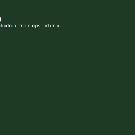
!
olaidą pirmam apsipirkimui.