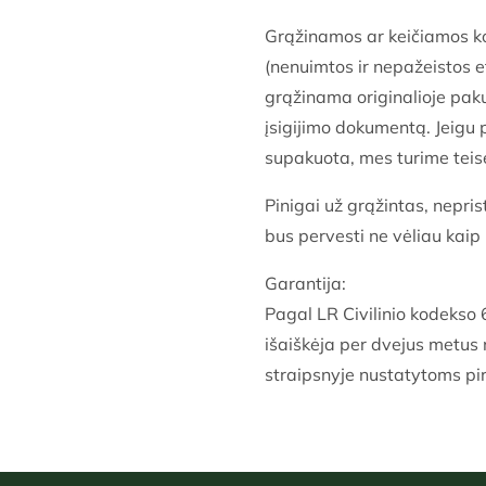
Grąžinamos ar keičiamos ko
(nenuimtos ir nepažeistos et
grąžinama originalioje paku
įsigijimo dokumentą. Jeigu
supakuota, mes turime teisę 
Pinigai už grąžintas, nepris
bus pervesti ne vėliau kai
Garantija:
Pagal LR Civilinio kodekso 
išaiškėja per dvejus metus 
straipsnyje nustatytoms pir