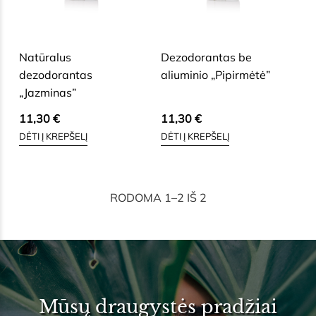
SAUSAI, BRANDŽIAI, JAUTRIAI
SAUSAI, BRANDŽIAI, JAUTRIAI
VEIDO ODAI
VEIDO ODAI
Natūralus
Dezodorantas be
dezodorantas
aliuminio „Pipirmėtė”
„Jazminas”
11,30
€
11,30
€
DĖTI Į KREPŠELĮ
DĖTI Į KREPŠELĮ
RODOMA 1–2 IŠ 2
Mūsų draugystės pradžiai