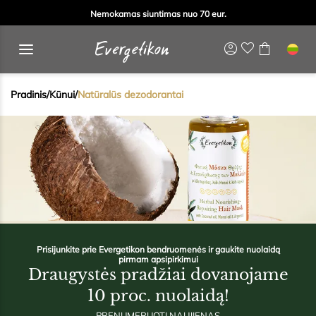
Nemokamas siuntimas nuo 70 eur.
Pradinis
/
Kūnui
/
Natūralūs dezodorantai
Prisijunkite prie Evergetikon bendruomenės ir gaukite nuolaidą
pirmam apsipirkimui
Draugystės pradžiai dovanojame
10 proc. nuolaidą!
PRENUMERUOTI NAUJIENAS