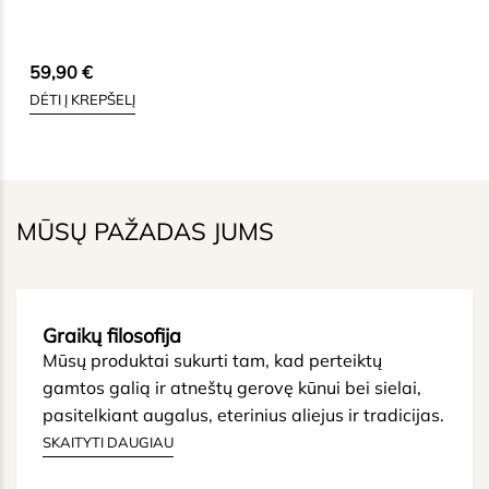
59,90
€
DĖTI Į KREPŠELĮ
MŪSŲ PAŽADAS JUMS
Graikų filosofija
Mūsų produktai sukurti tam, kad perteiktų
gamtos galią ir atneštų gerovę kūnui bei sielai,
pasitelkiant augalus, eterinius aliejus ir tradicijas.
SKAITYTI DAUGIAU