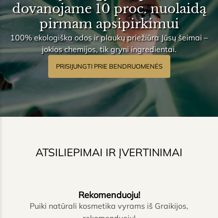
dovanojame 10 proc. nuolaidą
pirmam apsipirkimui
100% ekologiška odos ir plaukų priežiūra Jūsų šeimai –
jokios chemijos, tik gryni ingredientai.
PRISIJUNGTI PRIE BENDRUOMENĖS
ATSILIEPIMAI IR ĮVERTINIMAI
Rekomenduoju!
Puiki natūrali kosmetika vyrams iš Graikijos,