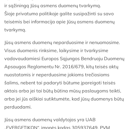
ir sąžiningą Jūsų asmens duomenų tvarkymą.
Šioje privatumo politikoje galite susipažinti su savo
teisėmis bei informacija apie Jūsų asmens duomenų
tvarkymą.
Jūsų asmens duomenų neparduosime ir nenuomosime.
Visus duomenis rinksime, laikysime ir tvarkysime
vadovaudamiesi Europos Sąjungos Bendruoju Duomenų
Apsaugos Reglamentu Nr. 2016/679, kitų teisės aktų
nuostatomis ir neperduosime jokioms trečiosioms
šalims, nebent tai padaryti būtume įpareigoti teisės
aktais arba jei tai būtų būtina mūsų paslaugoms teikti,
arba jei jūs aiškiai sutiktumėte, kad jūsų duomenys būtų
perduodami.
Jūsų asmens duomenų valdytojas yra UAB
„EVERGETIKON“, įmonės kodas 305937649, PVM