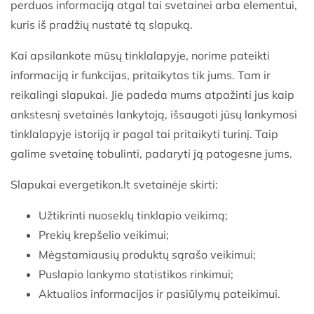
perduos informaciją atgal tai svetainei arba elementui,
kuris iš pradžių nustatė tą slapuką.
Kai apsilankote mūsų tinklalapyje, norime pateikti
informaciją ir funkcijas, pritaikytas tik jums. Tam ir
reikalingi slapukai. Jie padeda mums atpažinti jus kaip
ankstesnį svetainės lankytoją, išsaugoti jūsų lankymosi
tinklalapyje istoriją ir pagal tai pritaikyti turinį. Taip
galime svetainę tobulinti, padaryti ją patogesne jums.
Slapukai evergetikon.lt svetainėje skirti:
Užtikrinti nuoseklų tinklapio veikimą;
Prekių krepšelio veikimui;
Mėgstamiausių produktų sąrašo veikimui;
Puslapio lankymo statistikos rinkimui;
Aktualios informacijos ir pasiūlymų pateikimui.