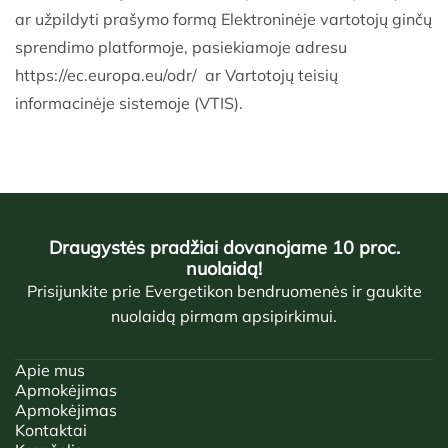
ar užpildyti prašymo formą Elektroninėje vartotojų ginčų
sprendimo platformoje, pasiekiamoje adresu
https://ec.europa.eu/odr/ ar Vartotojų teisių
informacinėje sistemoje (VTIS).
Draugystės pradžiai dovanojame 10 proc.
nuolaidą!
Prisijunkite prie Evergetikon bendruomenės ir gaukite
nuolaidą pirmam apsipirkimui.
Apie mus
Apmokėjimas
Apmokėjimas
Kontaktai