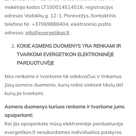
mokėtojo kodas LT100014514516, registracijos
adresas Vadoklių g. 12-1, Panevėžys, Kontaktinis
telefono Nr. +37069888404, elektroninio pašto
adresas:
info@evergetikon.lt
.
KOKIE ASMENS DUOMENYS YRA RENKAMI IR
TVARKOMI EVERGETIKON ELEKTRONINĖJE
PARDUOTUVĖJE
Mes renkame ir tvarkome tik adekvačius ir tinkamus
Jūsų asmens duomenis, kurių reikia siekiant tikslų dėl
kurių jie tvarkomi.
Asmens duomenys kuriuos renkame ir tvarkome jums
apsiperkant:
Kai Jūs apsiperkate mūsų elektroninėje parduotuvėje
evergetikon.lt nesukurdamas individualios paskyros