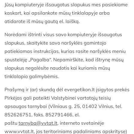
Jūsų kompiuteryje išsaugotus slapukus mes pasiekiame
kaskart, kai apsilankote mūsų tinklalapyje arba
atidarote iš mūsų gautą el. laišką.
Norėdami ištrinti visus savo kompiuteryje išsaugotus
slapukus, skaitykite savo naršyklės gamintojo
patiekiamas instrukcijas, kurias rasite naršyklės meniu
spustelėję „Pagalba“. Nepamirškite, kad ištrynę mūsų
slapukus negalėsite naudotis kai kuriomis mūsų
tinklalapio galimybėmis.
Prašymą ir (ar) skundą dėl evergetikon.lt
įsigytos prekės
Pirkėjas gali pateikti Valstybinei vartotojų teisių
apsaugos tarnybai (Vilniaus g. 25, 01402 Vilnius, tel.
852626751, faks. 852791466, el.
paštu
tarnyba@vvtat.lt
,
interneto svetainėje
www.vvtat.lt, jos teritoriniams padaliniams apskrityse)