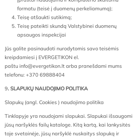
formatu (teisė į duomenų perkeliamumą);
Teisę atšaukti sutikimą;
Teisę pateikti skundą Valstybinei duomenų
apsaugos inspekcijai
Jūs galite pasinaudoti nurodytomis savo teisėmis
kreipdamiesi į EVERGETIKON el.
paštu
info@evergetikon.lt
arba pranešdami mums
telefonu: +370 69888404
9
. SLAPUKŲ NAUDOJIMO POLITIKA
Slapukų (angl. Cookies ) naudojimo politika
Tinklapyje yra naudojami slapukai. Slapukai išsaugomi
jūsų naršyklės failų kataloge. Kitą kartą, kai lankysitės
toje svetainėje, jūsų naršyklė nuskaitys slapuką ir