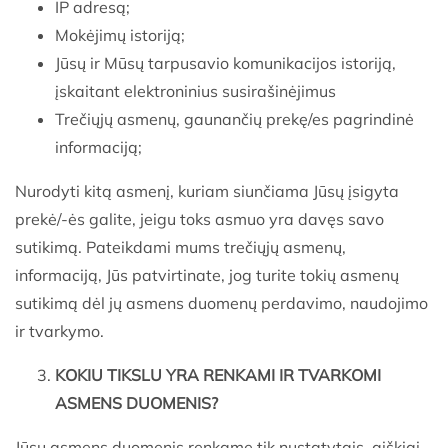
IP adresą;
Mokėjimų istoriją;
Jūsų ir Mūsų tarpusavio komunikacijos istoriją,
įskaitant elektroninius susirašinėjimus
Trečiųjų asmenų, gaunančių prekę/es pagrindinė
informaciją;
Nurodyti kitą asmenį, kuriam siunčiama Jūsų įsigyta
prekė/-ės galite, jeigu toks asmuo yra davęs savo
sutikimą. Pateikdami mums trečiųjų asmenų,
informaciją, Jūs patvirtinate, jog turite tokių asmenų
sutikimą dėl jų asmens duomenų perdavimo, naudojimo
ir tvarkymo.
KOKIU TIKSLU
YRA RENKAMI
IR TVARKOMI
ASMENS DUOMENIS?
Jūsų asmens duomenis renkame tik nustatytais, aiškiai