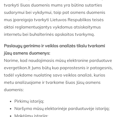
tvarkyti šiuos duomenis mums yra būtina sutarties
sudarymui bei vykdymui, taip pat asmens duomenis
mus įpareigoja tvarkyti Lietuvos Respublikos teisės
aktai reglamentuojantys vykdomus atsiskaitymus
internetu bei buhalterinės apskaitos tvarkymą.
Paslaugų gerinimo ir veiklos analizės tikslu tvarkomi
jūsų asmens duomenys:
Norime, kad naudojimasis mūsų elektronine parduotuve
evergetikon.lt Jums būtų kuo paprastesnis ir patogesnis,
todėl vykdome nuolatinę savo veiklos analizė, kurios
metu analizuojame ir tvarkome šiuos Jūsų asmens
duomenis:
Pirkimų istoriją;
Naršymo mūsų elektorinėje parduotuvėje istoriją;
Mokėjimų istoriją;