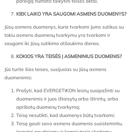
pareigą numato taikytini teisės aktai.
KIEK LAIKO YRA SAUGOMI ASMENS DUOMENYS?
Jūsų asmens duomenys, kurie tvarkomi Jums sutikus su
tokiu asmens duomenų tvarkymu yra tvarkomi ir
saugomi iki Jūsų sutikimo atšaukimo dienos.
KOKIOS YRA TEIS
ĖS Į ASMENINIUS DUOMENIS
?
Jūs turite šias teises, susijusias su Jūsų asmens
duomenimis:
Prašyti, kad EVERGETIKON leistų susipažinti su
duomenimis ir juos ištaisytų arba ištrintų, arba
apribotų duomenų tvarkymą;
Teisę nesutikti, kad duomenys būtų tvarkomi;
Teisę gauti savo asmens duomenis susistemintu,
įprastai naudojamu ir kompiuterio skaitomu