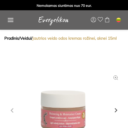
Nemokamas siuntimas nuo 70 eur.
Pradinis
/
Veidui
/
Jautrios veido odos kremas rožinei, aknei 15ml