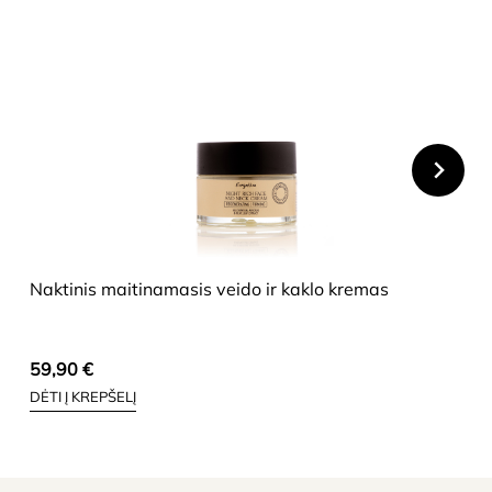
HIDE
Naktinis maitinamasis veido ir kaklo kremas
59,90
€
DĖTI Į KREPŠELĮ