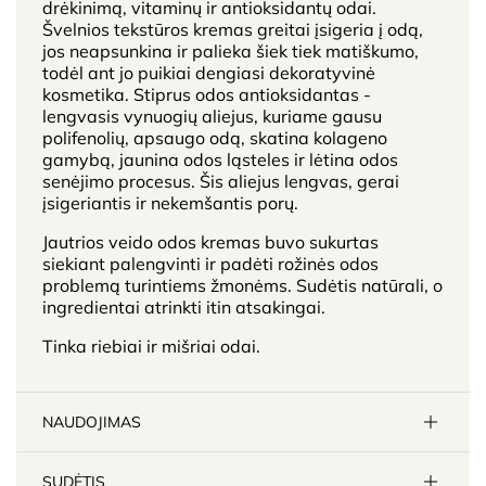
drėkinimą, vitaminų ir antioksidantų odai.
Švelnios tekstūros kremas greitai įsigeria į odą,
jos neapsunkina ir palieka šiek tiek matiškumo,
todėl ant jo puikiai dengiasi dekoratyvinė
kosmetika. Stiprus odos antioksidantas -
lengvasis vynuogių aliejus, kuriame gausu
polifenolių, apsaugo odą, skatina kolageno
gamybą, jaunina odos ląsteles ir lėtina odos
senėjimo procesus. Šis aliejus lengvas, gerai
įsigeriantis ir nekemšantis porų.
Jautrios veido odos kremas buvo sukurtas
siekiant palengvinti ir padėti rožinės odos
problemą turintiems žmonėms. Sudėtis natūrali, o
ingredientai atrinkti itin atsakingai.
Tinka riebiai ir mišriai odai.
NAUDOJIMAS
SUDĖTIS