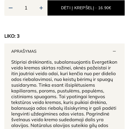
DĖTI Į KREPŠELĮ · 16.90€
LIKO:
3
APRAŠYMAS
Stipriai drėkinantis, subalansuojantis Evergetikon
veido kremas skirtas rožinei, aknės pažeistai ir
itin jautriai veido odai, kuri kenčia nuo per didelio
odos riebalavimosi, nuo keistų bėrimų ir spuogų
susidarymo. Tinka esant išsiplėtusiems
kapiliarams, poroms, pustulėms, papulėms,
cistiniams spuogams. Tai ypatingai lengvos
tekstūros veido kremas, kuris puikiai drėkina,
balansuoja odos riebalų išsiskyrimą ir gali padėti
lengvinti uždegimines odos vietas. Pagrindinė
švelnaus veido kremo sudedamoji dalis yra
alavijas. Natūralus alavijas suteikia gilų odos