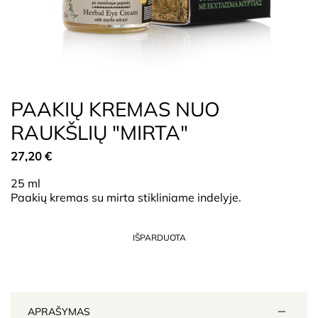
PAAKIŲ KREMAS NUO
RAUKŠLIŲ "MIRTA"
27,20
€
25 ml
Paakių kremas su mirta stikliniame indelyje.
IŠPARDUOTA
APRAŠYMAS