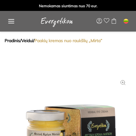
Nemokamas siuntimas nuo 70 eur.
Pradinis
/
Veidui
/
Paakių kremas nuo raukšlių „Mirta”