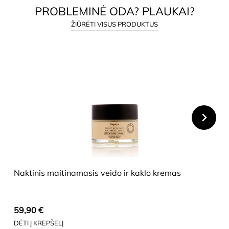
PROBLEMINĖ ODA? PLAUKAI?
ŽIŪRĖTI VISUS PRODUKTUS
HIDE
Naktinis maitinamasis veido ir kaklo kremas
59,90
€
DĖTI Į KREPŠELĮ