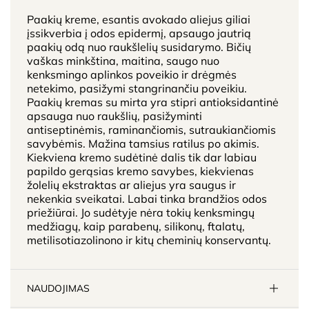
Paakių kreme, esantis avokado aliejus giliai
įssikverbia į odos epidermį, apsaugo jautrią
paakių odą nuo raukšlelių susidarymo. Bičių
vaškas minkština, maitina, saugo nuo
kenksmingo aplinkos poveikio ir drėgmės
netekimo, pasižymi stangrinančiu poveikiu.
Paakių kremas su mirta yra stipri antioksidantinė
apsauga nuo raukšlių, pasižyminti
antiseptinėmis, raminančiomis, sutraukiančiomis
savybėmis. Mažina tamsius ratilus po akimis.
Kiekviena kremo sudėtinė dalis tik dar labiau
papildo gerąsias kremo savybes, kiekvienas
žolelių ekstraktas ar aliejus yra saugus ir
nekenkia sveikatai. Labai tinka brandžios odos
priežiūrai. Jo sudėtyje nėra tokių kenksmingų
medžiagų, kaip parabenų, silikonų, ftalatų,
metilisotiazolinono ir kitų cheminių konservantų.
NAUDOJIMAS