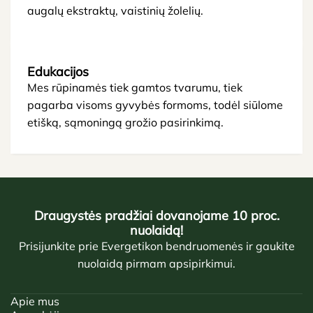
augalų ekstraktų, vaistinių žolelių.
Edukacijos
Mes rūpinamės tiek gamtos tvarumu, tiek
pagarba visoms gyvybės formoms, todėl siūlome
etišką, sąmoningą grožio pasirinkimą.
Draugystės pradžiai dovanojame 10 proc.
nuolaidą!
Prisijunkite prie Evergetikon bendruomenės ir gaukite
nuolaidą pirmam apsipirkimui.
Apie mus