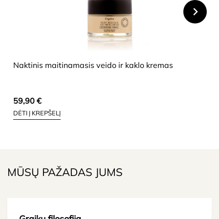
HIDE
Naktinis maitinamasis veido ir kaklo kremas
59,90
€
DĖTI Į KREPŠELĮ
MŪSŲ PAŽADAS JUMS
Graikų filosofija