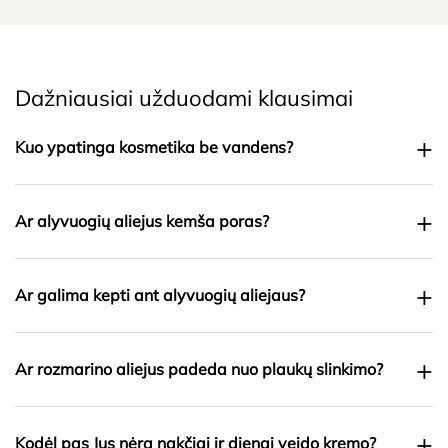
Dažniausiai užduodami klausimai
+
Kuo ypatinga kosmetika be vandens?
+
Ar alyvuogių aliejus kemša poras?
+
Ar galima kepti ant alyvuogių aliejaus?
+
Ar rozmarino aliejus padeda nuo plaukų slinkimo?
+
Kodėl pas Jus nėra nakčiai ir dienai veido kremo?