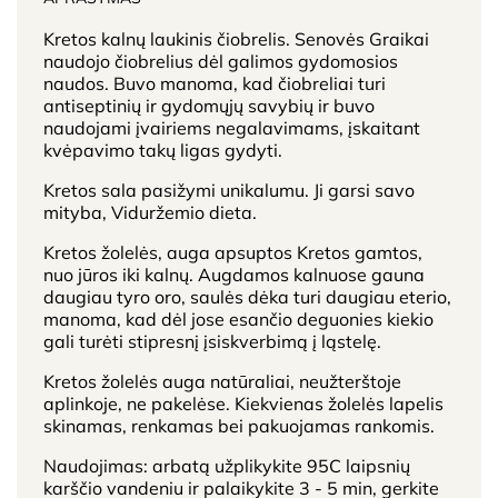
Kretos kalnų laukinis čiobrelis. Senovės Graikai
naudojo čiobrelius dėl galimos gydomosios
naudos. Buvo manoma, kad čiobreliai turi
antiseptinių ir gydomųjų savybių ir buvo
naudojami įvairiems negalavimams, įskaitant
kvėpavimo takų ligas gydyti.
Kretos sala pasižymi unikalumu. Ji garsi savo
mityba, Viduržemio dieta.
Kretos žolelės, auga apsuptos Kretos gamtos,
nuo jūros iki kalnų. Augdamos kalnuose gauna
daugiau tyro oro, saulės dėka turi daugiau eterio,
manoma, kad dėl jose esančio deguonies kiekio
gali turėti stipresnį įsiskverbimą į ląstelę.
Kretos žolelės auga natūraliai, neužterštoje
aplinkoje, ne pakelėse. Kiekvienas žolelės lapelis
skinamas, renkamas bei pakuojamas rankomis.
Naudojimas: arbatą užplikykite 95C laipsnių
karščio vandeniu ir palaikykite 3 - 5 min, gerkite