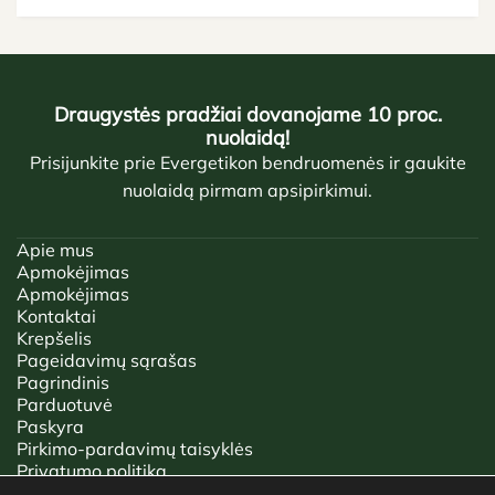
Draugystės pradžiai dovanojame 10 proc.
nuolaidą!
Prisijunkite prie Evergetikon bendruomenės ir gaukite
nuolaidą pirmam apsipirkimui.
Apie mus
Apmokėjimas
Apmokėjimas
Kontaktai
Krepšelis
Pageidavimų sąrašas
Pagrindinis
Parduotuvė
Paskyra
Pirkimo-pardavimų taisyklės
Privatumo politika
Tinklaraštis