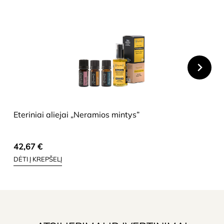
HIDE
Eteriniai aliejai „Neramios mintys”
42,67
€
DĖTI Į KREPŠELĮ