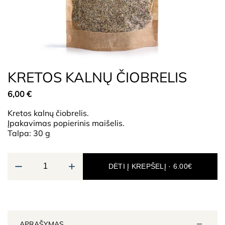
KRETOS KALNŲ ČIOBRELIS
6,00
€
Kretos kalnų čiobrelis.
Įpakavimas popierinis maišelis.
Talpa: 30 g
DĖTI Į KREPŠELĮ · 6.00€
APRAŠYMAS