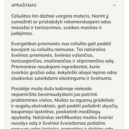
APRAŠYMAS
Celiulitas itin dažnai vargina moteris. Norint jį
sumažinti ar pristabdyti rekomenduojami odos
masažai ir tonizavimas, sveikas maistas ir
judėjimas.
Evergetikon priemonės nuo celiulito gali padėti
kovojant su celiulitu namuose. Tai natūralios
švelnios priemonės, švelniai valančios,
tonizuojančios, maitinančios ir stiprinančios odą.
Priemonėse naudojami ingredientai, kurie
svarbūs gražiai odai, kokybiški aliejai lepina odos
sluoksnius suteikdami elastingumo ir švelnumo.
Pasidėje muilą dušo kabinoje niekada
nepamiršite besimaudydami juo patrinti
problemines vietas. Muilas su aguonų grūdeliais
ir augalų ekstraktais, gali padėti pašalinti skysčių
kaupimąsi ląstelėse, paskatinti medžiagų
apykaitą. Natūralus sertifikuotas muilas švariai
nuvalys odą ir švelniai šveisdamas pašalins
negyvas odos ląsteles, pamaitins ir drėkins odą.