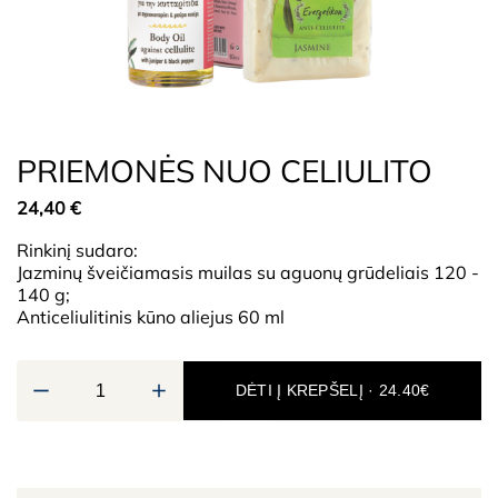
PRIEMONĖS NUO CELIULITO
24,40
€
Rinkinį sudaro:
Jazminų šveičiamasis muilas su aguonų grūdeliais 120 -
140 g;
Anticeliulitinis kūno aliejus 60 ml
DĖTI Į KREPŠELĮ · 24.40€