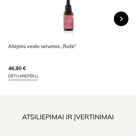
HIDE
Aliejinis veido serumas „Rožė”
46,90
€
DĖTI Į KREPŠELĮ
ATSILIEPIMAI IR ĮVERTINIMAI