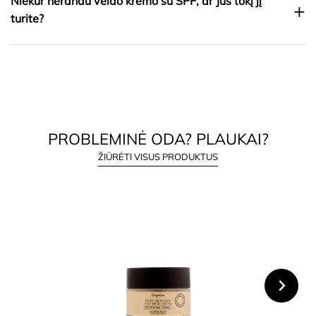
Niekur nerandu veido kremo su SPF, ar Jūs tokį jį
+
turite?
PROBLEMINĖ ODA? PLAUKAI?
ŽIŪRĖTI VISUS PRODUKTUS