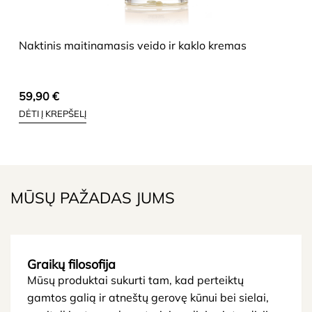
HIDE
Naktinis maitinamasis veido ir kaklo kremas
59,90
€
DĖTI Į KREPŠELĮ
MŪSŲ PAŽADAS JUMS
Graikų filosofija
Mūsų produktai sukurti tam, kad perteiktų
gamtos galią ir atneštų gerovę kūnui bei sielai,