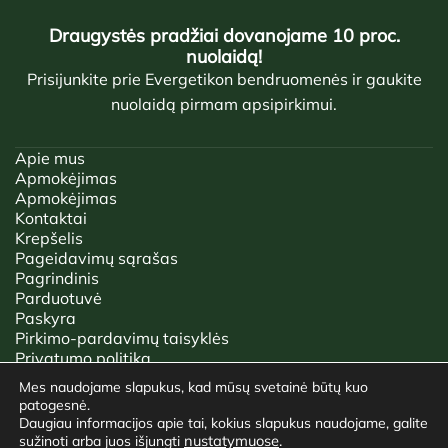
Draugystės pradžiai dovanojame 10 proc.
nuolaidą!
Prisijunkite prie Evergetikon bendruomenės ir gaukite
nuolaidą pirmam apsipirkimui.
Apie mus
Apmokėjimas
Apmokėjimas
Kontaktai
Krepšelis
Pageidavimų sąrašas
Pagrindinis
Parduotuvė
Paskyra
Pirkimo-pardavimų taisyklės
Privatumo politika
Tinklaraštis
Mes naudojame slapukus, kad mūsų svetainė būtų kuo
patogesnė.
2026 © EVERGETIKON | VISOS TEISĖS SAUGOMOS.
Daugiau informacijos apie tai, kokius slapukus naudojame, galite
nustatymuose
.
sužinoti arba juos išjungti