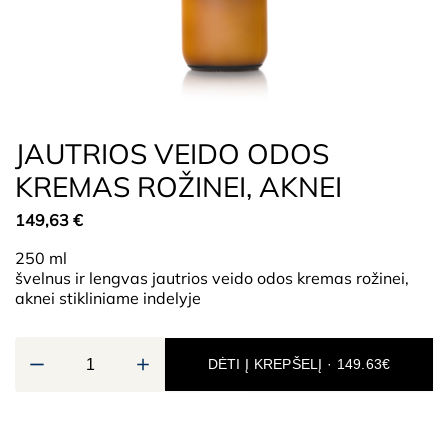
JAUTRIOS VEIDO ODOS
KREMAS ROŽINEI, AKNEI
149,63
€
250 ml
švelnus ir lengvas jautrios veido odos kremas rožinei,
aknei stikliniame indelyje
DĖTI Į KREPŠELĮ · 149.63€