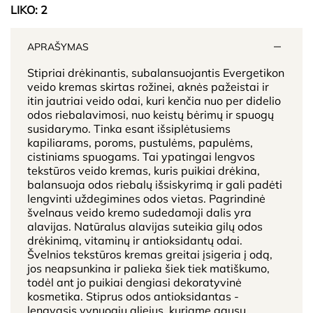
LIKO:
2
APRAŠYMAS
Stipriai drėkinantis, subalansuojantis Evergetikon
veido kremas skirtas rožinei, aknės pažeistai ir
itin jautriai veido odai, kuri kenčia nuo per didelio
odos riebalavimosi, nuo keistų bėrimų ir spuogų
susidarymo. Tinka esant išsiplėtusiems
kapiliarams, poroms, pustulėms, papulėms,
cistiniams spuogams. Tai ypatingai lengvos
tekstūros veido kremas, kuris puikiai drėkina,
balansuoja odos riebalų išsiskyrimą ir gali padėti
lengvinti uždegimines odos vietas. Pagrindinė
švelnaus veido kremo sudedamoji dalis yra
alavijas. Natūralus alavijas suteikia gilų odos
drėkinimą, vitaminų ir antioksidantų odai.
Švelnios tekstūros kremas greitai įsigeria į odą,
jos neapsunkina ir palieka šiek tiek matiškumo,
todėl ant jo puikiai dengiasi dekoratyvinė
kosmetika. Stiprus odos antioksidantas -
lengvasis vynuogių aliejus, kuriame gausu