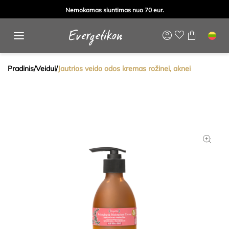
Nemokamas siuntimas nuo 70 eur.
Pradinis
/
Veidui
/
Jautrios veido odos kremas rožinei, aknei