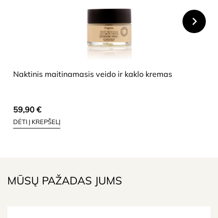
HIDE
Naktinis maitinamasis veido ir kaklo kremas
59,90
€
DĖTI Į KREPŠELĮ
MŪSŲ PAŽADAS JUMS