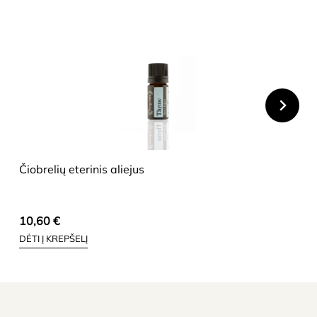
HIDE
Čiobrelių eterinis aliejus
10,60
€
DĖTI Į KREPŠELĮ