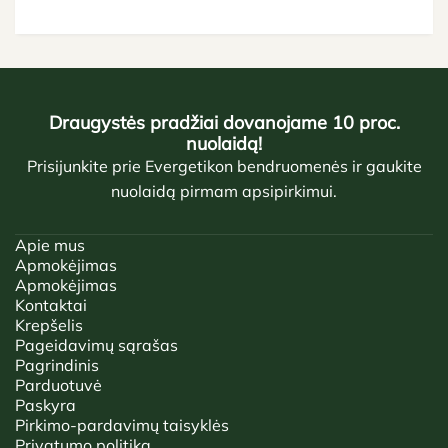
Draugystės pradžiai dovanojame 10 proc.
nuolaidą!
Prisijunkite prie Evergetikon bendruomenės ir gaukite
nuolaidą pirmam apsipirkimui.
Apie mus
Apmokėjimas
Apmokėjimas
Kontaktai
Krepšelis
Pageidavimų sąrašas
Pagrindinis
Parduotuvė
Paskyra
Pirkimo-pardavimų taisyklės
Privatumo politika