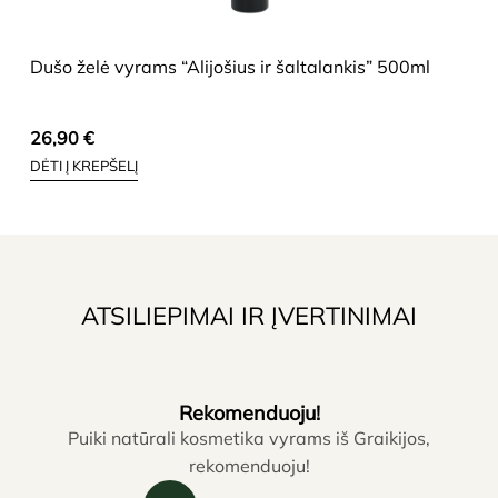
HIDE
Dušo želė vyrams “Alijošius ir šaltalankis” 500ml
26,90
€
DĖTI Į KREPŠELĮ
ATSILIEPIMAI IR ĮVERTINIMAI
Rekomenduoju!
Puiki natūrali kosmetika vyrams iš Graikijos,
P
rekomenduoju!
N