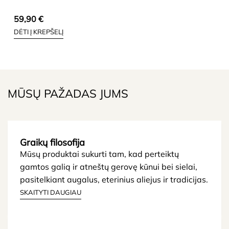
59,90
€
DĖTI Į KREPŠELĮ
MŪSŲ PAŽADAS JUMS
Graikų filosofija
Mūsų produktai sukurti tam, kad perteiktų
gamtos galią ir atneštų gerovę kūnui bei sielai,
pasitelkiant augalus, eterinius aliejus ir tradicijas.
SKAITYTI DAUGIAU