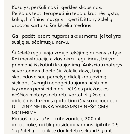
Kosulys, peršalimas ir gerklės skausmas.
Peršalus tepti terapeutiniu tepalu krūtinės ląstą,
kaklą, limfinius mazgus ir gerti Dittany žolelių
arbatos kartu su šaukšteliu medaus.
Gali padėti esant nugaros skausmams, jei tai yra
susiję su sėdimuoju nervu.
Ši žolelė reguliuoja kraujo tekėjimą dubens srityje.
Kai menstruacijų ciklas nėra reguliarus, tai yra
priemonė išskatinti kraujavimą. Anksčiau moterys
suvartodavo didelę šių žolelių dozę, taip
skatindavo sau pernelyg didelį kraujavimą,
siekiant išvengti nepageidaujamo nėštumo,
įvykdavo persileidimas. Dėl šios priežasties
nėščios moterys neturėtų vartoti šių žolelių
didelėmis dozėmis (patartina iš viso nenaudoti).
DITTANY NETINKA VAIKAMS IR NĖŠČIOMS
MOTERIMS.
Paruošimas: užvirinkite vandenį 200 ml
arbatinuke, kai tik prasideda virimas, įpilkite 0,5–
1 g žolelių ir palikite dar keletą sekundžių ant