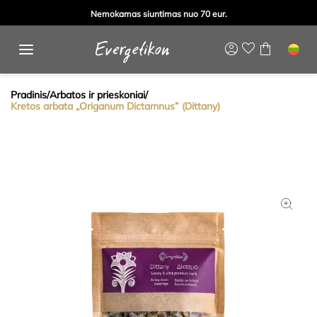
Nemokamas siuntimas nuo 70 eur.
Pradinis
/
Arbatos ir prieskoniai
/
Kretos arbata „Origanum Dictamnus” (Dittany)