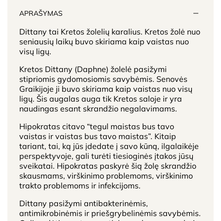
APRAŠYMAS
Dittany tai Kretos žolelių karalius. Kretos žolė nuo
seniausių laikų buvo skiriama kaip vaistas nuo
visų ligų.
Kretos Dittany (Daphne) žolelė pasižymi
stipriomis gydomosiomis savybėmis. Senovės
Graikijoje ji buvo skiriama kaip vaistas nuo visų
ligų. Šis augalas auga tik Kretos saloje ir yra
naudingas esant skrandžio negalavimams.
Hipokratas citavo “tegul maistas bus tavo
vaistas ir vaistas bus tavo maistas”. Kitaip
tariant, tai, ką jūs įdedate į savo kūną, ilgalaikėje
perspektyvoje, gali turėti tiesioginės įtakos jūsų
sveikatai. Hipokratas paskyrė šią žolę skrandžio
skausmams, virškinimo problemoms, virškinimo
trakto problemoms ir infekcijoms.
Dittany pasižymi antibakterinėmis,
antimikrobinėmis ir priešgrybelinėmis savybėmis.