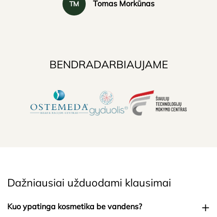
Tomas Morkūnas
TM
ne
pa
BENDRADARBIAUJAME
Dažniausiai užduodami klausimai
+
Kuo ypatinga kosmetika be vandens?