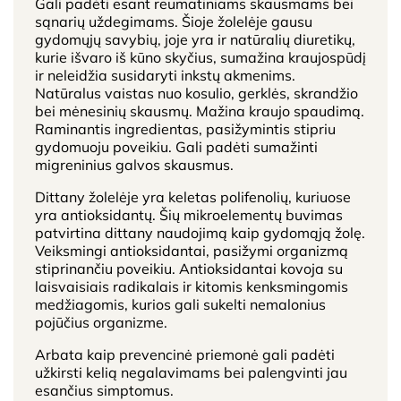
Gali padėti esant reumatiniams skausmams bei
sąnarių uždegimams. Šioje žolelėje gausu
gydomųjų savybių, joje yra ir natūralių diuretikų,
kurie išvaro iš kūno skyčius, sumažina kraujospūdį
ir neleidžia susidaryti inkstų akmenims.
Natūralus vaistas nuo kosulio, gerklės, skrandžio
bei mėnesinių skausmų. Mažina kraujo spaudimą.
Raminantis ingredientas, pasižymintis stipriu
gydomuoju poveikiu. Gali padėti sumažinti
migreninius galvos skausmus.
Dittany žolelėje yra keletas polifenolių, kuriuose
yra antioksidantų. Šių mikroelementų buvimas
patvirtina dittany naudojimą kaip gydomąją žolę.
Veiksmingi antioksidantai, pasižymi organizmą
stiprinančiu poveikiu. Antioksidantai kovoja su
laisvaisiais radikalais ir kitomis kenksmingomis
medžiagomis, kurios gali sukelti nemalonius
pojūčius organizme.
Arbata kaip prevencinė priemonė gali padėti
užkirsti kelią negalavimams bei palengvinti jau
esančius simptomus.