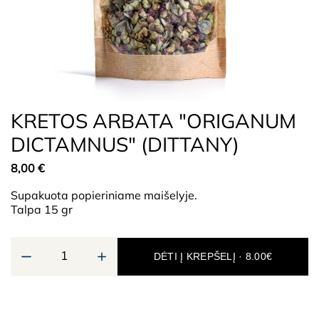
KRETOS ARBATA "ORIGANUM
DICTAMNUS" (DITTANY)
8,00
€
Supakuota popieriniame maišelyje.
Talpa 15 gr
DĖTI Į KREPŠELĮ · 8.00€