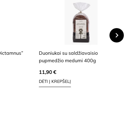
HIDE
Dictamnus”
Duoniukai su saldžiavaisio
pupmedžio medumi 400g
11,90
€
DĖTI Į KREPŠELĮ