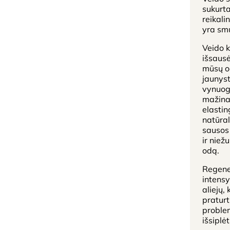
sukurta
reikali
yra smu
Veido k
išsaus
mūsų od
jaunyst
vynuogi
mažina 
elastin
natūral
sausos 
ir niež
odą.
Regene
intens
aliejų,
praturti
problem
išsiplėt