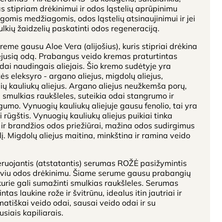
s stipriam drėkinimui ir odos ląstelių aprūpinimu
ngomis medžiagomis, odos ląstelių atsinaujinimui ir jei
lkių žaidzelių paskatinti odos regeneraciją.
reme gausu Aloe Vera (alijošius), kuris stipriai drėkina
ėjusią odą. Prabangus veido kremas praturtintas
ai naudingais aliejais. Šio kremo sudėtyje yra
ės eleksyro - argano aliejus, migdolų aliejus,
ų kauliukų aliejus. Argano aliejus neužkemša porų,
smulkias raukšleles, suteikia odai stangrumo ir
gumo. Vynuogių kauliukų aliejuje gausu fenolio, tai yra
i rūgštis. Vynuogių kauliukų aliejus puikiai tinka
ir brandžios odos priežiūrai, mažina odos sudirgimus
ulį. Migdolų aliejus maitina, minkština ir ramina veido
ruojantis (atstatantis) serumas ROŽĖ pasižymintis
yviu odos drėkinimu. Šiame serume gausu prabangių
 kurie gali sumažinti smulkias raukšleles. Serumas
ntas laukine rože ir švitrūnu, idealus itin jautriai ir
atiškai veido odai, sausai veido odai ir su
usiais kapiliarais.