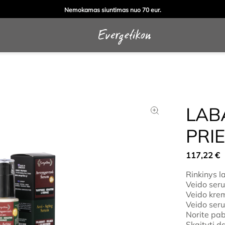
Nemokamas siuntimas nuo 70 eur.
LAB
PRI
117,22
€
Rinkinys l
Veido ser
Veido krem
Veido seru
Norite pab
Skaityti d