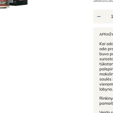
APRAŠ
Kai oda
oda pr
buvo p
surasta
tūksta
palepin
mokslin
saulės 
viename
lobyno.
Rinkiny
pamaiti
Veido 