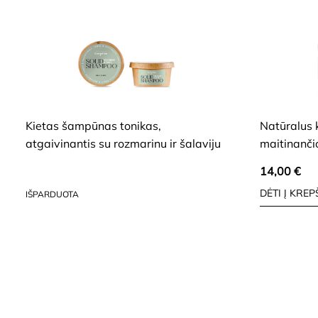
HIDE
HIDE
Kietas šampūnas tonikas,
Natūralus 
atgaivinantis su rozmarinu ir šalaviju
maitinanč
14,00
€
12,60
€
DĖTI Į KREP
IŠPARDUOTA