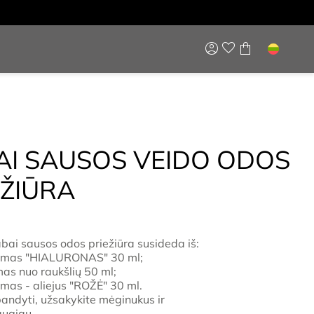
AI SAUSOS VEIDO ODOS
EŽIŪRA
abai sausos odos priežiūra susideda iš:
umas "HIALURONAS" 30 ml;
as nuo raukšlių 50 ml;
mas - aliejus "ROŽĖ" 30 ml.
andyti, užsakykite mėginukus ir
augiau