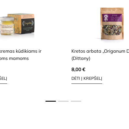
HIDE
kremas kūdikiams ir
Kretos arbata „Origanum 
ioms mamoms
(Dittany)
8,00
€
ŠELĮ
DĖTI Į KREPŠELĮ