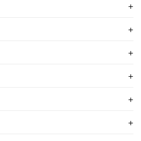
+
+
+
+
+
+