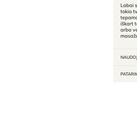
Labai s
tokia t
tepamas
iškart 
arba ve
masažą
NAUDO
PATARI