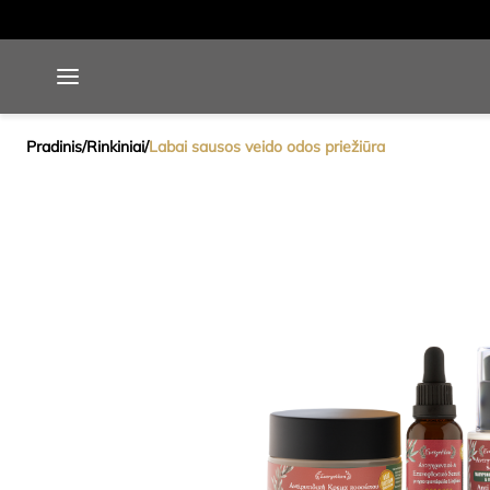
Pradinis
/
Rinkiniai
/
Labai sausos veido odos priežiūra