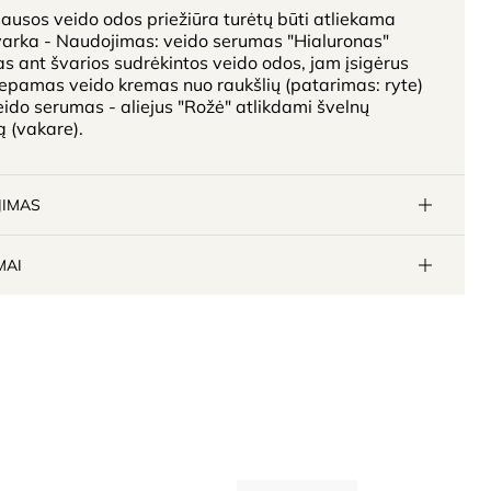
ausos veido odos priežiūra turėtų būti atliekama
varka - Naudojimas: veido serumas "Hialuronas"
 ant švarios sudrėkintos veido odos, jam įsigėrus
tepamas veido kremas nuo raukšlių (patarimas: ryte)
ido serumas - aliejus "Rožė" atlikdami švelnų
 (vakare).
JIMAS
MAI