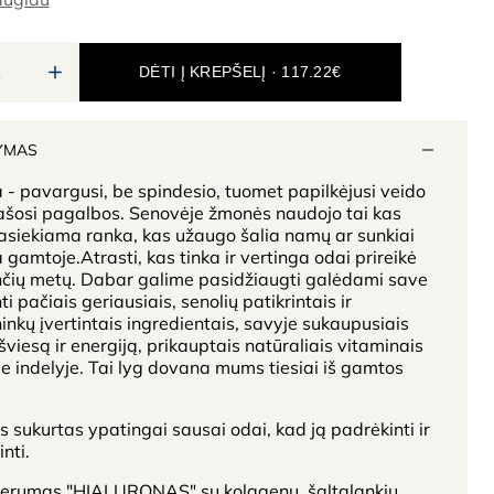
DĖTI Į KREPŠELĮ · 117.22€
YMAS
 - pavargusi, be spindesio, tuomet papilkėjusi veido
ašosi pagalbos. Senovėje žmonės naudojo tai kas
asiekiama ranka, kas užaugo šalia namų ar sunkiai
 gamtoje.Atrasti, kas tinka ir vertinga odai prireikė
nčių metų. Dabar galime pasidžiaugti galėdami save
ti pačiais geriausiais, senolių patikrintais ir
inkų įvertintais ingredientais, savyje sukaupusiais
šviesą ir energiją, prikauptais natūraliais vitaminais
 indelyje. Tai lyg dovana mums tiesiai iš gamtos
s sukurtas ypatingai sausai odai, kad ją padrėkinti ir
nti.
serumas "HIALURONAS" su kolagenu, šaltalankiu,