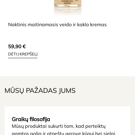
HIDE
Naktinis maitinamasis veido ir kaklo kremas
59,90
€
DĖTI Į KREPŠELĮ
MŪSŲ PAŽADAS JUMS
Graikų filosofija
Mūsų produktai sukurti tam, kad perteiktų
gamtos galią ir atneštų gerovę kūnui bei sielai,