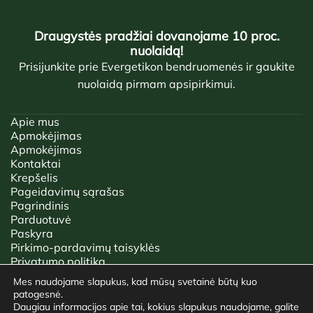
Draugystės pradžiai dovanojame 10 proc.
nuolaidą!
Prisijunkite prie Evergetikon bendruomenės ir gaukite
nuolaidą pirmam apsipirkimui.
Apie mus
Apmokėjimas
Apmokėjimas
Kontaktai
Krepšelis
Pageidavimų sąrašas
Pagrindinis
Parduotuvė
Paskyra
Pirkimo-pardavimų taisyklės
Privatumo politika
Tinklaraštis
Mes naudojame slapukus, kad mūsų svetainė būtų kuo
patogesnė.
2026 © EVERGETIKON | VISOS TEISĖS SAUGOMOS.
Daugiau informacijos apie tai, kokius slapukus naudojame, galite