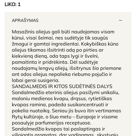
LIKO:
1
APRAŠYMAS
Masažinis aliejus gali būti naudojamas visam
kūnui, visai šeimai, nes sudėtyje tik saugūs
žmogui ir gamtai ingredientai. Kokybiškas kūno
aliejus tikamas išsitrinti odą po pirties ar
kiekvieną dieną, oda taps lygi ir švelni,
pamaitinta ir pridrėkinta. Dėl sudėtyje
naudojamų lengvų aliejų, išsitrynus šia priemone
ant odos aliejus nepalieka riebumo pojučio ir
labai gerai susigeria.
SANDALMEDIS IR KITOS SUDĖTINĖS DALYS
Sandalmedžio eterinis aliejus pasižymi unikaliu,
maloniu medienos kvapu, drąsus, rytietiškas
kvapas ramina, padeda susikoncentruoti ir
pakelia nuotaiką. Seniau jis buvo itin vertinamas
Rytų kultūroje, o šiuo metu – Europoje ir visame
pasaulyje parfumerijos receptuose.
Sandalmedžio kvapas tai paslaptingas ir
viliojantis aromatas, dar vadinamas „skystuoju