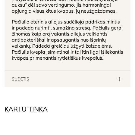
auksu“ dėl savo vertingumo. Jis harmoningai
apjungia visus kitus kvapus, jų neužgoždamas.
Pačiulio eterinis aliejus sudėlioja padrikas mintis
ir padeda nurimti, sumažina stresą. Pačiulis gerai
žinomas kaip orą valantis aliejus veikiantis
antibakteriškai ir apsaugantis nuo išorinių
veiksnių. Padeda greičiau užgyti žaizdelėms.
Pačiulis kvepia įsimintinai ir tai itin ilgai išliekantis
kvapas primenantis rytietiškus kvepalus.
SUDĖTIS
KARTU TINKA