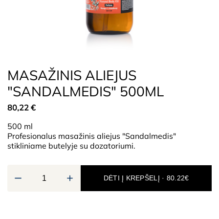
MASAŽINIS ALIEJUS
"SANDALMEDIS" 500ML
80,22
€
500 ml
Profesionalus masažinis aliejus "Sandalmedis"
stikliniame butelyje su dozatoriumi.
DĖTI Į KREPŠELĮ · 80.22€