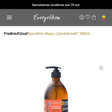
Nemokamas siuntimas nuo 70 eur.
Pradinis
/
Kūnui
/
Masažinis aliejus „Sandalmedis” 500ml