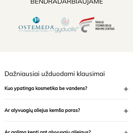
BENDRADARBIAUJAME
Dažniausiai užduodami klausimai
+
Kuo ypatinga kosmetika be vandens?
+
Ar alyvuogių aliejus kemša poras?
+
Ar galima kepti ant alyvuogių aliejaus?