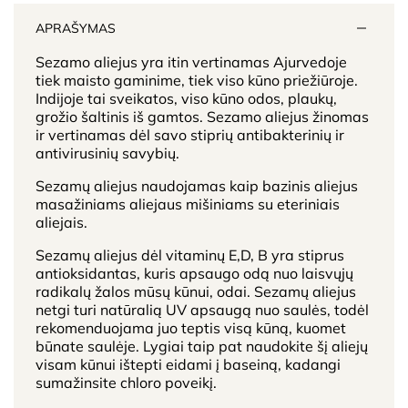
APRAŠYMAS
Sezamo aliejus yra itin vertinamas Ajurvedoje
tiek maisto gaminime, tiek viso kūno priežiūroje.
Indijoje tai sveikatos, viso kūno odos, plaukų,
grožio šaltinis iš gamtos. Sezamo aliejus žinomas
ir vertinamas dėl savo stiprių antibakterinių ir
antivirusinių savybių.
Sezamų aliejus naudojamas kaip bazinis aliejus
masažiniams aliejaus mišiniams su eteriniais
aliejais.
Sezamų aliejus dėl vitaminų E,D, B yra stiprus
antioksidantas, kuris apsaugo odą nuo laisvųjų
radikalų žalos mūsų kūnui, odai. Sezamų aliejus
netgi turi natūralią UV apsaugą nuo saulės, todėl
rekomenduojama juo teptis visą kūną, kuomet
būnate saulėje. Lygiai taip pat naudokite šį aliejų
visam kūnui ištepti eidami į baseiną, kadangi
sumažinsite chloro poveikį.