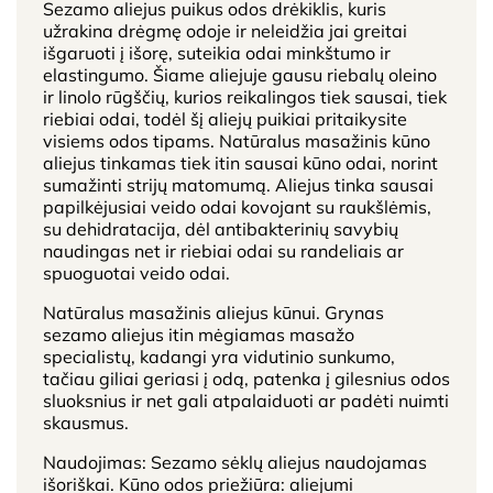
Sezamo aliejus puikus odos drėkiklis, kuris
užrakina drėgmę odoje ir neleidžia jai greitai
išgaruoti į išorę, suteikia odai minkštumo ir
elastingumo. Šiame aliejuje gausu riebalų oleino
ir linolo rūgščių, kurios reikalingos tiek sausai, tiek
riebiai odai, todėl šį aliejų puikiai pritaikysite
visiems odos tipams. Natūralus masažinis kūno
aliejus tinkamas tiek itin sausai kūno odai, norint
sumažinti strijų matomumą. Aliejus tinka sausai
papilkėjusiai veido odai kovojant su raukšlėmis,
su dehidratacija, dėl antibakterinių savybių
naudingas net ir riebiai odai su randeliais ar
spuoguotai veido odai.
Natūralus masažinis aliejus kūnui. Grynas
sezamo aliejus itin mėgiamas masažo
specialistų, kadangi yra vidutinio sunkumo,
tačiau giliai geriasi į odą, patenka į gilesnius odos
sluoksnius ir net gali atpalaiduoti ar padėti nuimti
skausmus.
Naudojimas: Sezamo sėklų aliejus naudojamas
išoriškai. Kūno odos priežiūra: aliejumi