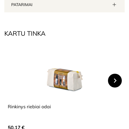
PATARIMAI
KARTU TINKA
HIDE
Rinkinys riebiai odai
50,17
€