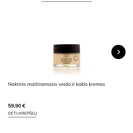
HIDE
Naktinis maitinamasis veido ir kaklo kremas
59,90
€
DĖTI Į KREPŠELĮ