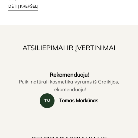
DĖTI Į KREPŠELĮ
ATSILIEPIMAI IR ĮVERTINIMAI
Rekomenduoju!
Puiki natūrali kosmetika vyrams iš Graikijos,
P
rekomenduoju!
N
Tomas Morkūnas
TM
ne
pa