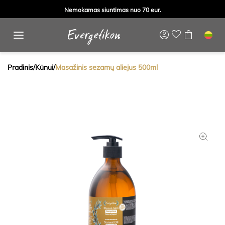
Nemokamas siuntimas nuo 70 eur.
Pradinis
/
Kūnui
/
Masažinis sezamų aliejus 500ml