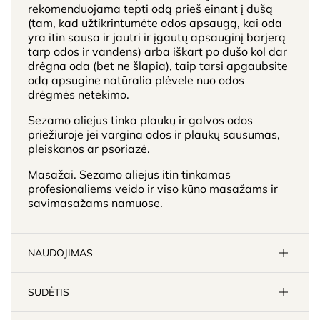
rekomenduojama tepti odą prieš einant į dušą
(tam, kad užtikrintumėte odos apsaugą, kai oda
yra itin sausa ir jautri ir įgautų apsauginį barjerą
tarp odos ir vandens) arba iškart po dušo kol dar
drėgna oda (bet ne šlapia), taip tarsi apgaubsite
odą apsugine natūralia plėvele nuo odos
drėgmės netekimo.
Sezamo aliejus tinka plaukų ir galvos odos
priežiūroje jei vargina odos ir plaukų sausumas,
pleiskanos ar psoriazė.
Masažai. Sezamo aliejus itin tinkamas
profesionaliems veido ir viso kūno masažams ir
savimasažams namuose.
NAUDOJIMAS
SUDĖTIS