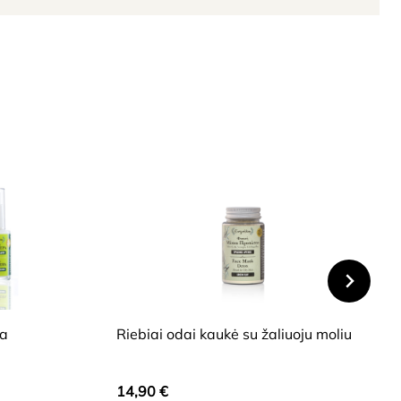
HIDE
ra
Riebiai odai kaukė su žaliuoju moliu
14,90
€