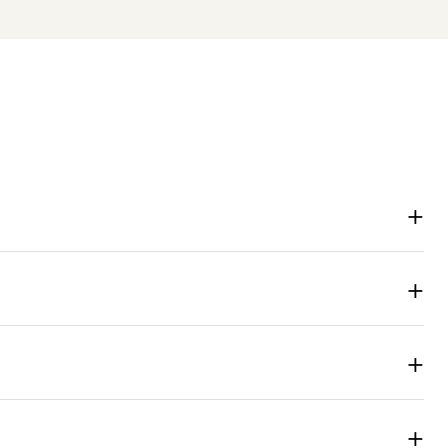
+
+
+
+