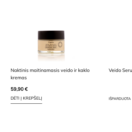
HIDE
HIDE
Naktinis maitinamasis veido ir kaklo
Veido Ser
kremas
59,90
€
102,89
€
DĖTI Į KREPŠELĮ
IŠPARDUOTA