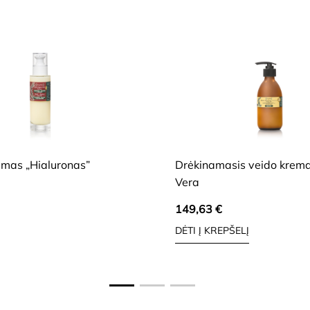
HIDE
umas „Hialuronas”
Drėkinamasis veido krem
Vera
149,63
€
DĖTI Į KREPŠELĮ