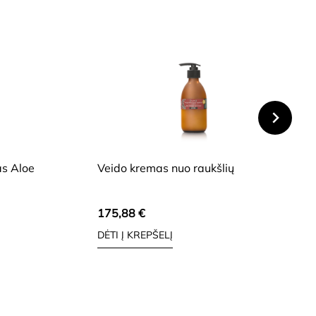
HIDE
as Aloe
Veido kremas nuo raukšlių
175,88
€
DĖTI Į KREPŠELĮ