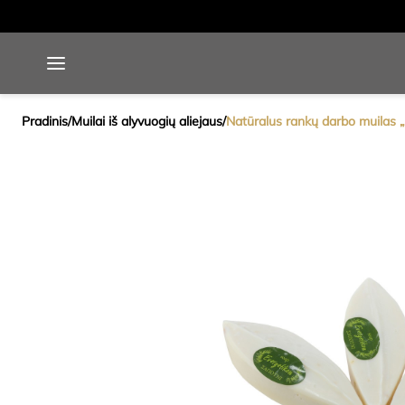
Pradinis
/
Muilai iš alyvuogių aliejaus
/
Natūralus rankų darbo muilas „