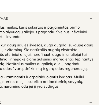
YMAS
us muilas, kuris sukurtas ir pagamintas pirmo
o alyvuogių aliejaus pagrindu. Švelnus ir švelniai
tis levanda.
e kur daug saulės šviesos, auga augalai sukaupę daug
ų ir vitaminų. Šie natūralūs augalų ekstraktai,
s eteriniai aliejai, nerafinuoti augaliniai aliejai tai
iniai ir nepakeičiami auksiniai ingredientai lepinantys
ą. Natūralus muilas augalinių aliejų pagrindu
na odos švarą, drėkinimą ir gerą odos regeneraciją.
 - raminantis ir atpalaiduojantis kvapas. Muilui
 eterinis aliejus suteikia antibakterinių savybių,
a, nuramina odą jei ji yra sudirgusi.
S