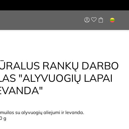
ŪRALUS RANKŲ DARBO
LAS "ALYVUOGIŲ LAPAI
LEVANDA"
muilas su alyvuogių aliejumi ir levanda.
0 g