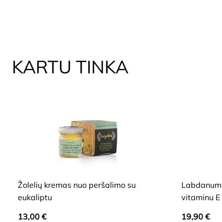
KARTU TINKA
HIDE
HIDE
Žolelių kremas nuo peršalimo su
Labdanum m
eukaliptu
vitaminu E
13,00
€
19,90
€