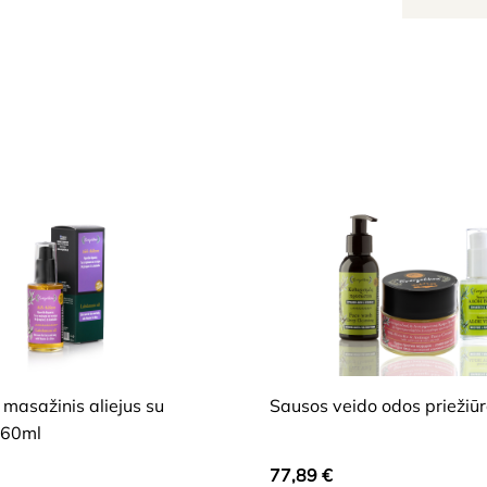
HIDE
asažinis aliejus su
Sausos veido odos priežiū
 60ml
77,89
€