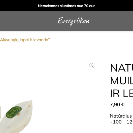
Nemokamas siuntimas nuo 70 eur.
Alyvuogių lapai ir levanda”
NAT
MUI
IR 
7,90
€
Natūralus 
~100 – 12