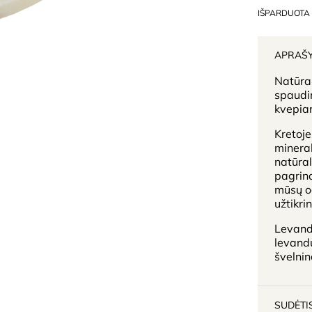
IŠPARDUOTA
APRAŠ
Natūral
spaudim
kvepian
Kretoj
mineral
natūralū
pagrind
mūsų od
užtikri
Levanda
levandų
švelnin
SUDĖTI