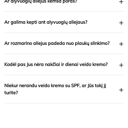
+
Ar alyvuogių aliejus kemša poras?
+
Ar galima kepti ant alyvuogių aliejaus?
+
Ar rozmarino aliejus padeda nuo plaukų slinkimo?
+
Kodėl pas Jus nėra nakčiai ir dienai veido kremo?
Niekur nerandu veido kremo su SPF, ar Jūs tokį jį
+
turite?