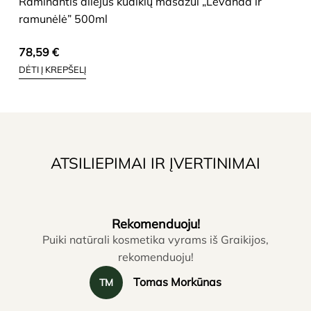
Raminantis aliejus kūdikių masažui „Levanda ir
ramunėlė” 500ml
78,59
€
DĖTI Į KREPŠELĮ
ATSILIEPIMAI IR ĮVERTINIMAI
Rekomenduoju!
Puiki natūrali kosmetika vyrams iš Graikijos,
rekomenduoju!
Tomas Morkūnas
TM