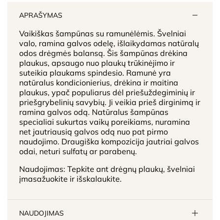
APRAŠYMAS
Vaikiškas šampūnas su ramunėlėmis. Švelniai
valo, ramina galvos odelę, išlaikydamas natūralų
odos drėgmės balansą. Šis šampūnas drėkina
plaukus, apsaugo nuo plaukų trūkinėjimo ir
suteikia plaukams spindesio. Ramunė yra
natūralus kondicionierius, drėkina ir maitina
plaukus, ypač populiarus dėl priešuždegiminių ir
priešgrybelinių savybių. Ji veikia prieš dirginimą ir
ramina galvos odą. Natūralus šampūnas
specialiai sukurtas vaikų poreikiams, nuramina
net jautriausią galvos odą nuo pat pirmo
naudojimo. Draugiška kompozicija jautriai galvos
odai, neturi sulfatų ar parabenų.
Naudojimas: Tepkite ant drėgnų plaukų, švelniai
įmasažuokite ir išskalaukite.
NAUDOJIMAS