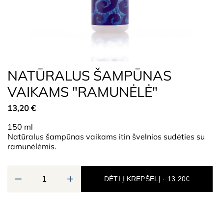
NATŪRALUS ŠAMPŪNAS
VAIKAMS "RAMUNĖLĖ"
13,20
€
150 ml
Natūralus šampūnas vaikams itin švelnios sudėties su
ramunėlėmis.
DĖTI Į KREPŠELĮ · 13.20€