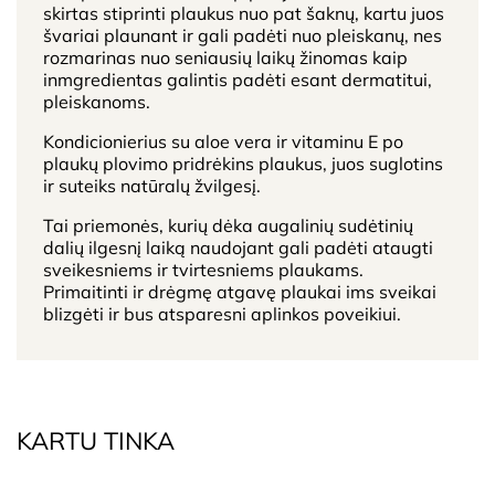
skirtas stiprinti plaukus nuo pat šaknų, kartu juos
švariai plaunant ir gali padėti nuo pleiskanų, nes
rozmarinas nuo seniausių laikų žinomas kaip
inmgredientas galintis padėti esant dermatitui,
pleiskanoms.
Kondicionierius su aloe vera ir vitaminu E po
plaukų plovimo pridrėkins plaukus, juos suglotins
ir suteiks natūralų žvilgesį.
Tai priemonės, kurių dėka augalinių sudėtinių
dalių ilgesnį laiką naudojant gali padėti ataugti
sveikesniems ir tvirtesniems plaukams.
Primaitinti ir drėgmę atgavę plaukai ims sveikai
blizgėti ir bus atsparesni aplinkos poveikiui.
KARTU TINKA