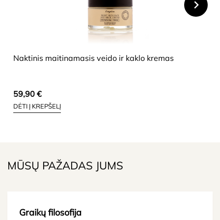
HIDE
Naktinis maitinamasis veido ir kaklo kremas
59,90
€
DĖTI Į KREPŠELĮ
MŪSŲ PAŽADAS JUMS
Graikų filosofija