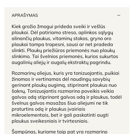
APRAŠYMAS
Kiek grožio žmogui prideda sveiki ir vešlūs
plaukai. Dėl patiriamo streso, aplinkos sąlygų
alinančių plaukus, vitaminų stokos, gryno oro
plaukai tampa trapesni, sausi ar net pradeda
slinkti. Plaukų priežiūros priemonės nuo plaukų
slinkimo. Tai švelnios priemonės, kurios sukurtos
augalinių aliejų ir augalų ekstraktų pagrindu.
Rozmarinų aliejus, kuris yra tonizuojantis, puikiai
žinomas ir vertinamas dėl naudingų savybių
gerinant plaukų augimą, stiprinant plaukus nuo
šaknų. Tonizuojantis rozmarino poveikis veikia
galvos odą stiprinant galvos odą ir plaukus, todėl
švelnus galvos masažas šiuo aliejumi ne tik
praturtins odą ir plaukus įvairiais
mikroelementais, bet ir gali paskatinti augti
plaukus sveikesniais ir tvirtesniais.
Šampūnas, kuriame taip pat yra rozmarino