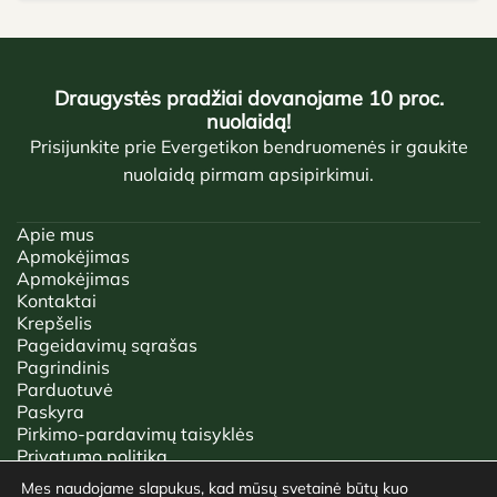
Draugystės pradžiai dovanojame 10 proc.
nuolaidą!
Prisijunkite prie Evergetikon bendruomenės ir gaukite
nuolaidą pirmam apsipirkimui.
Apie mus
Apmokėjimas
Apmokėjimas
Kontaktai
Krepšelis
Pageidavimų sąrašas
Pagrindinis
Parduotuvė
Paskyra
Pirkimo-pardavimų taisyklės
Privatumo politika
Tinklaraštis
Mes naudojame slapukus, kad mūsų svetainė būtų kuo