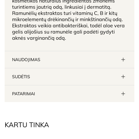
kosmetikos natūralus ingredientas žmonėms
turintiems jautrią odą, linkusiai į dermatitą.
Ramunėlių ekstraktas turi vitaminų C, B ir kitų
mikroelementų drėkinančių ir minkštinančių odą.
Ekstraktas veikia antibakteriškai, todėl aloe vera
gelis alijošius su ramunėle gali padėti gydyti
aknės varginančią odą.
NAUDOJIMAS
SUDĖTIS
PATARIMAI
KARTU TINKA