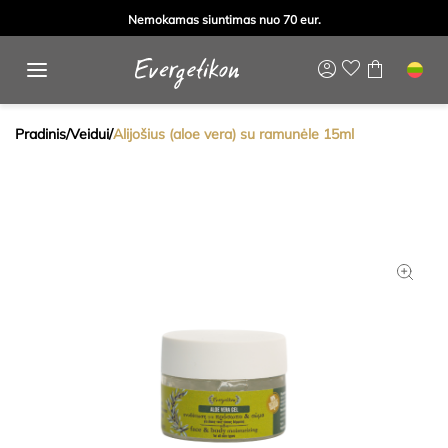
Nemokamas siuntimas nuo 70 eur.
Pradinis
/
Veidui
/
Alijošius (aloe vera) su ramunėle 15ml