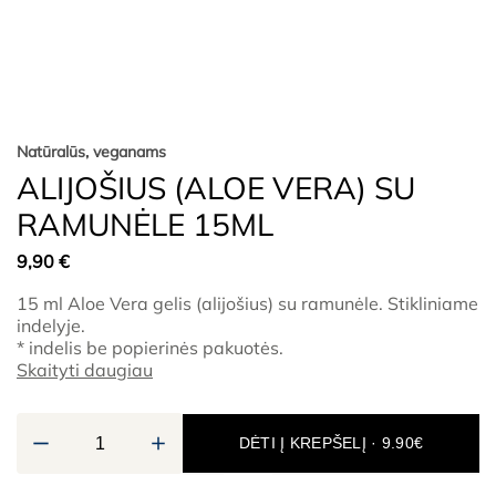
Natūralūs, veganams
ALIJOŠIUS (ALOE VERA) SU
RAMUNĖLE 15ML
9,90
€
15 ml Aloe Vera gelis (alijošius) su ramunėle. Stikliniame
indelyje.
* indelis be popierinės pakuotės.
Skaityti daugiau
DĖTI Į KREPŠELĮ · 9.90€