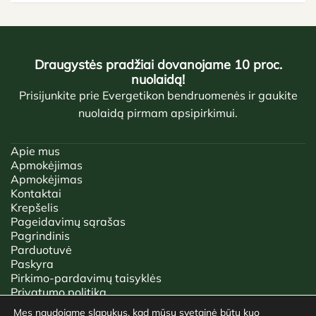
Draugystės pradžiai dovanojame 10 proc.
nuolaidą!
Prisijunkite prie Evergetikon bendruomenės ir gaukite
nuolaidą pirmam apsipirkimui.
Apie mus
Apmokėjimas
Apmokėjimas
Kontaktai
Krepšelis
Pageidavimų sąrašas
Pagrindinis
Parduotuvė
Paskyra
Pirkimo-pardavimų taisyklės
Privatumo politika
Tinklaraštis
Mes naudojame slapukus, kad mūsų svetainė būtų kuo