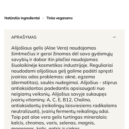
Natūralūs ingredientai
·
Tinka veganams
APRAŠYMAS
Alijošiaus gelis (Aloe Vera) naudojamas
šimtmečius ir gerai žinomas dėl savo gydomųjų
savybių ir dabar itin plačiai naudojamas
šiuolaikinėje kosmetikos industrijoje. Reguliariai
naudodami alijošiaus gelį galime padėti spręsti
įvairias odos problemas: aknė, egzema
(dermatitas), saulės nudegimai. Alijošius - stiprus
antioksidantas padedantis apsisaugoti nuo
neigiamų veiksnių. Alijošius savyje sukaupęs
įvairių vitaminų: A, C, E, B12, Cholino,
antioksidantų (reikalingų laisviesiems radikalams
neutralizuoti), įvairių fermentų reikalingų odai.
Taip pat aloe vera gelis turtingas mineralais:
kalcis, chromas, varis, selenas, magnis,
manganas, kalis, natris ir cinkas.