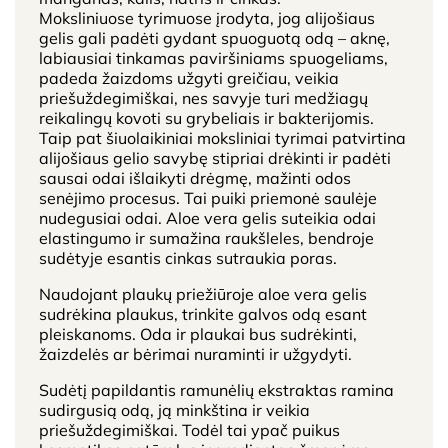
Moksliniuose tyrimuose įrodyta, jog alijošiaus
gelis gali padėti gydant spuoguotą odą – aknę,
labiausiai tinkamas paviršiniams spuogeliams,
padeda žaizdoms užgyti greičiau, veikia
priešuždegimiškai, nes savyje turi medžiagų
reikalingų kovoti su grybeliais ir bakterijomis.
Taip pat šiuolaikiniai moksliniai tyrimai patvirtina
alijošiaus gelio savybę stipriai drėkinti ir padėti
sausai odai išlaikyti drėgmę, mažinti odos
senėjimo procesus. Tai puiki priemonė saulėje
nudegusiai odai. Aloe vera gelis suteikia odai
elastingumo ir sumažina raukšleles, bendroje
sudėtyje esantis cinkas sutraukia poras.
Naudojant plaukų priežiūroje aloe vera gelis
sudrėkina plaukus, trinkite galvos odą esant
pleiskanoms. Oda ir plaukai bus sudrėkinti,
žaizdelės ar bėrimai nuraminti ir užgydyti.
Sudėtį papildantis ramunėlių ekstraktas ramina
sudirgusią odą, ją minkština ir veikia
priešuždegimiškai. Todėl tai ypač puikus