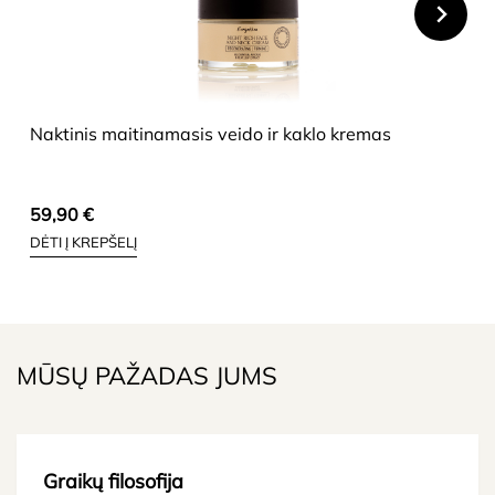
HIDE
Naktinis maitinamasis veido ir kaklo kremas
59,90
€
DĖTI Į KREPŠELĮ
MŪSŲ PAŽADAS JUMS
Graikų filosofija