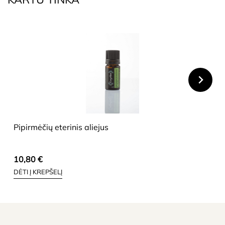
HIDE
Pipirmėčių eterinis aliejus
10,80
€
DĖTI Į KREPŠELĮ