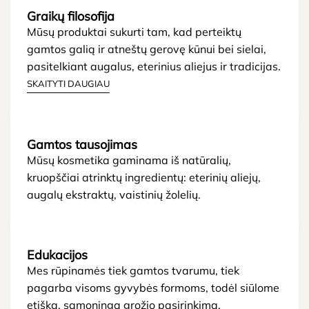
Graikų filosofija
Mūsų produktai sukurti tam, kad perteiktų
gamtos galią ir atneštų gerovę kūnui bei sielai,
pasitelkiant augalus, eterinius aliejus ir tradicijas.
SKAITYTI DAUGIAU
Gamtos tausojimas
Mūsų kosmetika gaminama iš natūralių,
kruopščiai atrinktų ingredientų: eterinių aliejų,
augalų ekstraktų, vaistinių žolelių.
Edukacijos
Mes rūpinamės tiek gamtos tvarumu, tiek
pagarba visoms gyvybės formoms, todėl siūlome
etišką, sąmoningą grožio pasirinkimą.