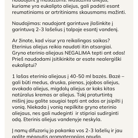
kuriame yra eukalipto aliejus, gali padėti esant
reumatiniams ar artritiniams skausmams mažinti.
Naudojimas: naudojant garintuve įlašinkite į
garintuvą 2-3 lašelius į talpoje esantį vandenį.
Ar žinote, kad visur yra reikalingas saikas?
Eterinius aliejus reikia naudoti itin atsargiai.
Gryno eterinio aliejaus NEGALIMA tepti ant odos!
Prieš naudodami įsitikinkite ar esate nealergiški
eukaliptui?
1 lašas eterinio aliejaus į 40-50 ml bazės. Bazė –
gali būti medus, druska, pienas, jojobos aliejus,
avokado aliejus, migdolų aliejus ar koks kitas
natūralus kremas ar aliejus. Tokį praturtintą
mišinį jau galite saugiai tepti ant odos ar įsipilti į
vonią. Niekada į vonią nepilkite gryno eterinio
aliejaus, nes gali nudeginti ir stipriai sudirginti
odą. Eterinis aliejus vandenyje neskyla.
Į namų difuzorių jo pakanka vos 2-3 lašelių ir jau
galite mėgautis aromaterapijos nauda.