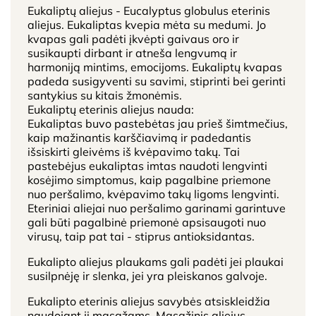
Eukaliptų aliejus - Eucalyptus globulus eterinis
aliejus. Eukaliptas kvepia mėta su medumi. Jo
kvapas gali padėti įkvėpti gaivaus oro ir
susikaupti dirbant ir atneša lengvumą ir
harmoniją mintims, emocijoms. Eukaliptų kvapas
padeda susigyventi su savimi, stiprinti bei gerinti
santykius su kitais žmonėmis.
Eukaliptų eterinis aliejus nauda:
Eukaliptas buvo pastebėtas jau prieš šimtmečius,
kaip mažinantis karščiavimą ir padedantis
išsiskirti gleivėms iš kvėpavimo takų. Tai
pastebėjus eukaliptas imtas naudoti lengvinti
kosėjimo simptomus, kaip pagalbine priemone
nuo peršalimo, kvėpavimo takų ligoms lengvinti.
Eteriniai aliejai nuo peršalimo garinami garintuve
gali būti pagalbinė priemonė apsisaugoti nuo
virusų, taip pat tai - stiprus antioksidantas.
Eukalipto aliejus plaukams gali padėti jei plaukai
susilpnėję ir slenka, jei yra pleiskanos galvoje.
Eukalipto eterinis aliejus savybės atsiskleidžia
naudojant jį masažams. Masažinis aliejus,