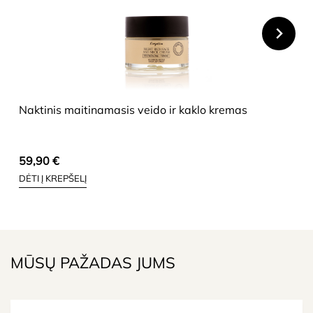
HIDE
Naktinis maitinamasis veido ir kaklo kremas
59,90
€
DĖTI Į KREPŠELĮ
MŪSŲ PAŽADAS JUMS