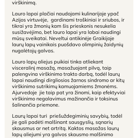
virškinimą.
Lauro lapai plačiai naudojami kulinarijoje ypač
Azijos virtuvėje, gardinami troškiniai ir sriubos, ir
tikrai yra žmonių kam šis prieskonis nesukelia
susižavėjimo, bet lauro lapai yra labai naudingi
mūsų sveikatai. Neveltui antikinėje Graikijoje
laurų lapų vainikais puošdavo olimpinių žaidynių
nugalėtojų galvas.
Lauro lapų aliejus puikiai tinka atliekant
visceralinį masažą, masažuojant pilvą, taip
palengvina virškinimo trakto darbą, todėl laurų
lapai naudingi dirgliosios žarnos sindromo ar kitų
virškinimo sutrikimų kamuojamiems žmonėms.
Ajurvedoje jie taip pat yra žinomi, kaip efektyviai
virškinimo negalavimus mažinančia ir toksinus
šalinančia priemone.
Laurų lapai turi priešuždegiminių savybių, todėl
jie gali padėti malšinant sausgyslių, sąnarių
skausmus ar net artritą. Kaktos masažas laurų
lapų aliejumi yra galvos skausmo malšinimo