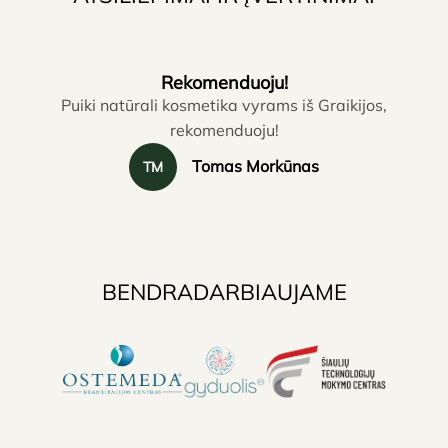
Rekomenduoju!
Puiki natūrali kosmetika vyrams iš Graikijos,
rekomenduoju!
Tomas Morkūnas
TM
p
BENDRADARBIAUJAME