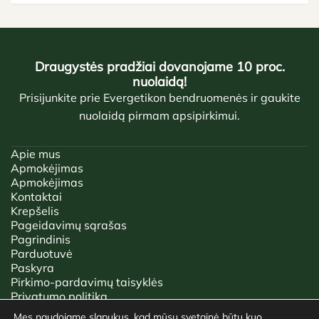
Draugystės pradžiai dovanojame 10 proc.
nuolaidą!
Prisijunkite prie Evergetikon bendruomenės ir gaukite
nuolaidą pirmam apsipirkimui.
Apie mus
Apmokėjimas
Apmokėjimas
Kontaktai
Krepšelis
Pageidavimų sąrašas
Pagrindinis
Parduotuvė
Paskyra
Pirkimo-pardavimų taisyklės
Privatumo politika
Tinklaraštis
Mes naudojame slapukus, kad mūsų svetainė būtų kuo