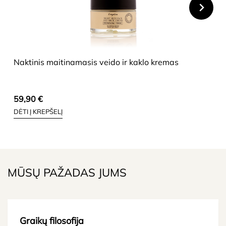
HIDE
Naktinis maitinamasis veido ir kaklo kremas
59,90
€
DĖTI Į KREPŠELĮ
MŪSŲ PAŽADAS JUMS
Graikų filosofija