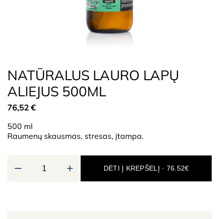
NATŪRALUS LAURO LAPŲ
ALIEJUS 500ML
76,52
€
500 ml
Raumenų skausmas, stresas, įtampa.
DĖTI Į KREPŠELĮ · 76.52€