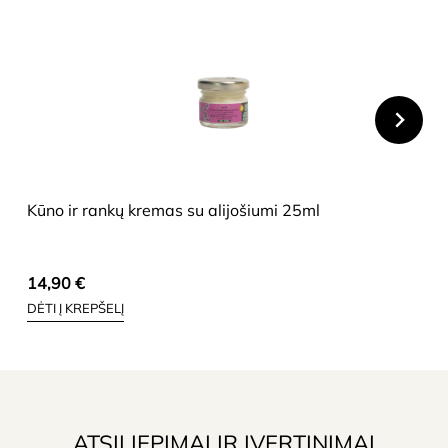
HIDE
Kūno ir rankų kremas su alijošiumi 25ml
14,90
€
DĖTI Į KREPŠELĮ
ATSILIEPIMAI IR ĮVERTINIMAI