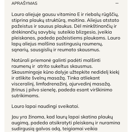
APRAŠYMAS
Lauro aliejuje gausu vitamino E ir riebalų rūgščių,
stiprina plaukų struktūrą, maitina. Aliejus atstato
pažeistus ir sausus plaukus. Dėl minkštinančių ir
drėkinančių savybių suteikia blizgesio, įveikia
pleiskanas, padeda pažeistiems plaukams. Lauro
lapų aliejus malšina sustingusių raumenų,
sąnarių, sausgislių ir reumato skausmus.
Natūrali priemonė galinti padėti malšinti
raumenų ir atrito sukeltus skausmus.
Skausmingoje kūno dalyje užtepkite nedidelį kiekį
ir atlikite švelnų masažą. Tinka atliekant
visceralinį, limfodrenažinį, ajurvedinį masažą.
Įtrinus į pilvo sienelę, padeda esant virškinimo
sutrikimams.
Lauro lapai naudingi sveikatai.
Jau yra žinoma, kad laurų lapai skatina plaukų
augimą, padeda atsikratyti pleiskanų ir nuramina
sudirgusią galvos odą, teigiamai veikia