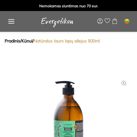
Nemokamas siuntimas nuo 70 eur.
Pradinis
/
Kūnui
/
Natūralus lauro lapų aliejus 500ml