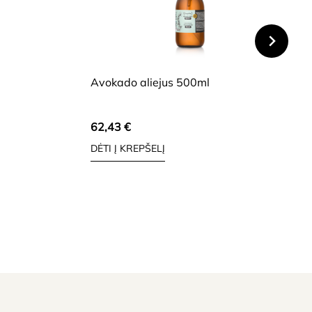
HIDE
Avokado aliejus 500ml
62,43
€
DĖTI Į KREPŠELĮ