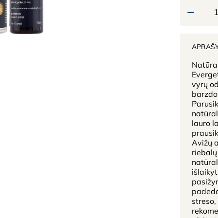
APRAŠ
Natūral
Everget
vyrų od
barzdos
Parusik
natūral
lauro l
prausik
Avižų a
riebalų
natūra
išlaiky
pasižy
padedan
streso,
rekomen