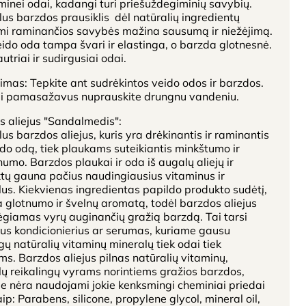
inei odai, kadangi turi priešuždegiminių savybių.
us barzdos prausiklis dėl natūralių ingredientų
mi raminančios savybės mažina sausumą ir niežėjimą.
ido oda tampa švari ir elastinga, o barzda glotnesnė.
autriai ir sudirgusiai odai.
mas: Tepkite ant sudrėkintos veido odos ir barzdos.
ai pamasažavus nuprauskite drungnu vandeniu.
 aliejus "Sandalmedis":
us barzdos aliejus, kuris yra drėkinantis ir raminantis
ido odą, tiek plaukams suteikiantis minkštumo ir
umo. Barzdos plaukai ir oda iš augalų aliejų ir
tų gauna pačius naudingiausius vitaminus ir
us. Kiekvienas ingredientas papildo produkto sudėtį,
a glotnumo ir švelnų aromatą, todėl barzdos aliejus
giamas vyrų auginančių gražią barzdą. Tai tarsi
us kondicionierius ar serumas, kuriame gausu
ų natūralių vitaminų mineralų tiek odai tiek
s. Barzdos aliejus pilnas natūralių vitaminų,
ų reikalingų vyrams norintiems gražios barzdos,
e nėra naudojami jokie kenksmingi cheminiai priedai
aip: Parabens, silicone, propylene glycol, mineral oil,