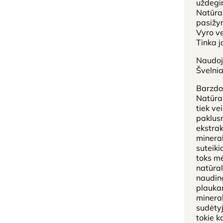
uždegim
Natūral
pasižy
Vyro ve
Tinka j
Naudoji
Švelni
Barzdos
Natūral
tiek ve
paklusn
ekstrak
mineral
suteiki
toks mė
natūral
nauding
plaukam
mineral
sudėtyj
tokie k