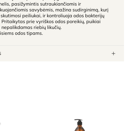
is, pasižymintis sutraukiančiomis ir
kuojančiomis savybėmis, mažina sudirginimą, kurį
 skutimosi peiliukai, ir kontroliuoja odos bakterijų
. Pritaikytas prie vyriškos odos poreikių, puikiai
a nepalikdamas riebių likučių.
isiems odos tipams.
S