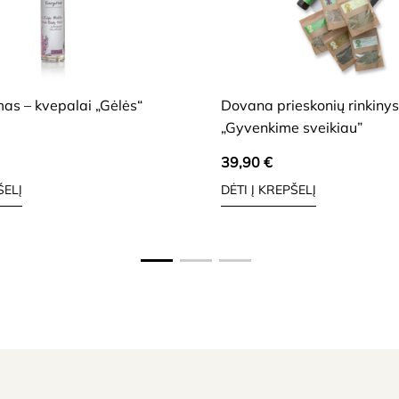
HIDE
as – kvepalai „Gėlės“
Dovana prieskonių rinkinys
„Gyvenkime sveikiau”
39,90
€
ŠELĮ
DĖTI Į KREPŠELĮ