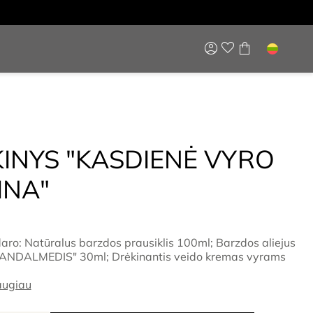
KINYS "KASDIENĖ VYRO
INA"
daro: Natūralus barzdos prausiklis 100ml; Barzdos aliejus
ANDALMEDIS" 30ml; Drėkinantis veido kremas vyrams
augiau