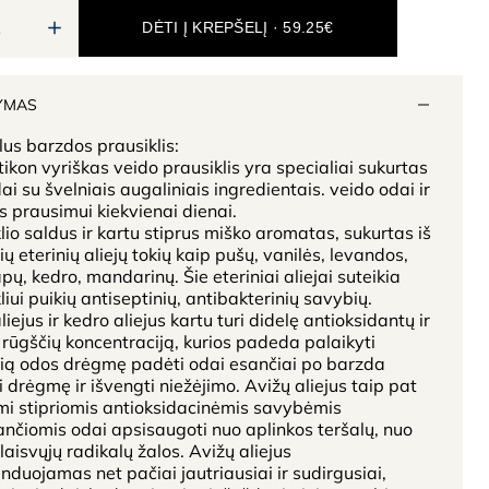
DĖTI Į KREPŠELĮ · 59.25€
YMAS
us barzdos prausiklis:
ikon vyriškas veido prausiklis yra specialiai sukurtas
ai su švelniais augaliniais ingredientais. veido odai ir
 prausimui kiekvienai dienai.
lio saldus ir kartu stiprus miško aromatas, sukurtas iš
ių eterinių aliejų tokių kaip pušų, vanilės, levandos,
apų, kedro, mandarinų. Šie eteriniai aliejai suteikia
liui puikių antiseptinių, antibakterinių savybių.
liejus ir kedro aliejus kartu turi didelę antioksidantų ir
 rūgščių koncentraciją, kurios padeda palaikyti
lią odos drėgmę padėti odai esančiai po barzda
ti drėgmę ir išvengti niežėjimo. Avižų aliejus taip pat
mi stipriomis antioksidacinėmis savybėmis
čiomis odai apsisaugoti nuo aplinkos teršalų, nuo
 laisvųjų radikalų žalos. Avižų aliejus
duojamas net pačiai jautriausiai ir sudirgusiai,