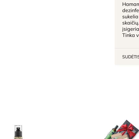
Hamamel
dezinfe
sukelia
skaičių
įsigeri
Tinka v
SUDĖTI