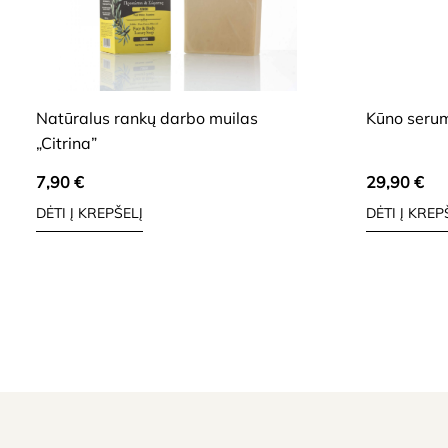
HIDE
HIDE
Natūralus rankų darbo muilas
Kūno serum
„Citrina”
7,90
€
29,90
€
DĖTI Į KREPŠELĮ
DĖTI Į KREP