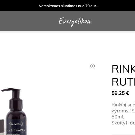
Nemokamas siuntimas nuo 70 eur.
RIN
RUT
59,25
€
Rinkinį su
vyrams "S
50ml.
Skaityti d