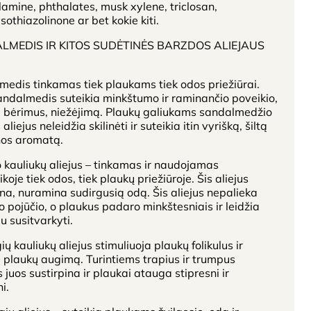
amine, phthalates, musk xylene, triclosan,
sothiazolinone ar bet kokie kiti.
LMEDIS IR KITOS SUDĖTINĖS BARZDOS ALIEJAUS
edis tinkamas tiek plaukams tiek odos priežiūrai.
ndalmedis suteikia minkštumo ir raminančio poveikio,
 bėrimus, niežėjimą. Plaukų galiukams sandalmedžio
 aliejus neleidžia skilinėti ir suteikia itin vyrišką, šiltą
os aromatą.
kauliukų aliejus – tinkamas ir naudojamas
koje tiek odos, tiek plaukų priežiūroje. Šis aliejus
na, nuramina sudirgusią odą. Šis aliejus nepalieka
 pojūčio, o plaukus padaro minkštesniais ir leidžia
u susitvarkyti.
ų kauliukų aliejus stimuliuoja plaukų folikulus ir
 plaukų augimą. Turintiems trapius ir trumpus
 juos sustirpina ir plaukai atauga stipresni ir
i.