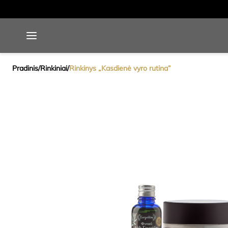
Pradinis
/
Rinkiniai
/
Rinkinys „Kasdienė vyro rutina”