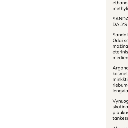
ethanol
methyli
SANDA
DALYS
Sandalm
Odai sa
mažina
eterinis
medien
Argano 
kosmeti
minkšti
riebumo
lengvia
Vynuogi
skatina
plaukus
tankesn