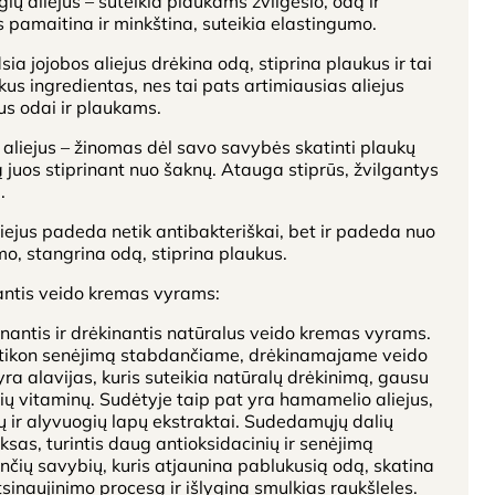
ių aliejus – suteikia plaukams žvilgesio, odą ir
 pamaitina ir minkština, suteikia elastingumo.
ia jojobos aliejus drėkina odą, stiprina plaukus ir tai
kus ingredientas, nes tai pats artimiausias aliejus
s odai ir plaukams.
 aliejus – žinomas dėl savo savybės skatinti plaukų
juos stiprinant nuo šaknų. Atauga stiprūs, žvilgantys
.
iejus padeda netik antibakteriškai, bet ir padeda nuo
mo, stangrina odą, stiprina plaukus.
antis veido kremas vyrams:
nantis ir drėkinantis natūralus veido kremas vyrams.
tikon senėjimą stabdančiame, drėkinamajame veido
ra alavijas, kuris suteikia natūralų drėkinimą, gausu
ių vitaminų. Sudėtyje taip pat yra hamamelio aliejus,
 ir alyvuogių lapų ekstraktai. Sudedamųjų dalių
sas, turintis daug antioksidacinių ir senėjimą
čių savybių, kuris atjaunina pablukusią odą, skatina
sinaujinimo procesą ir išlygina smulkias raukšleles.