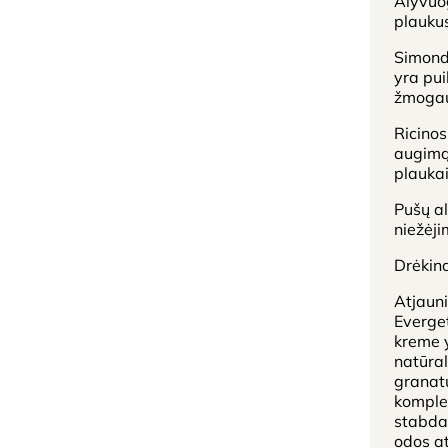
Alyvuog
plaukus
Simonds
yra pui
žmogau
Ricinos
augimą 
plaukai
Pušų al
niežėji
Drėkin
Atjauni
Everge
kreme y
natūral
granatų
komplek
stabdan
odos at