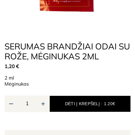
SERUMAS BRANDŽIAI ODAI SU
ROŽE, MĖGINUKAS 2ML
1,20
€
2 ml
Mėginukas
DĖTI Į KREPŠELĮ · 1.20€