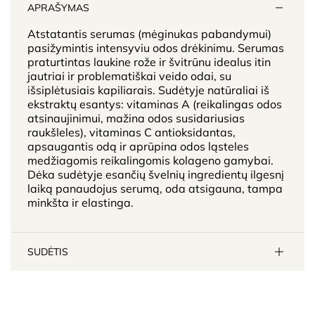
APRAŠYMAS
Atstatantis serumas (mėginukas pabandymui)
pasižymintis intensyviu odos drėkinimu. Serumas
praturtintas laukine rože ir švitrūnu idealus itin
jautriai ir problematiškai veido odai, su
išsiplėtusiais kapiliarais. Sudėtyje natūraliai iš
ekstraktų esantys: vitaminas A (reikalingas odos
atsinaujinimui, mažina odos susidariusias
raukšleles), vitaminas C antioksidantas,
apsaugantis odą ir aprūpina odos ląsteles
medžiagomis reikalingomis kolageno gamybai.
Dėka sudėtyje esančių švelnių ingredientų ilgesnį
laiką panaudojus serumą, oda atsigauna, tampa
minkšta ir elastinga.
SUDĖTIS