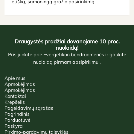
etišką, sąmoningą grožio pasirinkimą.
Draugystės pradžiai dovanojame 10 proc.
nuolaidą!
Prisijunkite prie Evergetikon bendruomenės ir gaukite
nuolaidą pirmam apsipirkimui.
Apie mus
Apmokėjimas
Apmokėjimas
Kontaktai
Krepšelis
Pageidavimų sąrašas
Pagrindinis
Parduotuvė
Paskyra
Pirkimo-pardavimų taisyklės