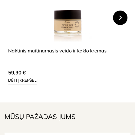
HIDE
Naktinis maitinamasis veido ir kaklo kremas
59,90
€
DĖTI Į KREPŠELĮ
MŪSŲ PAŽADAS JUMS