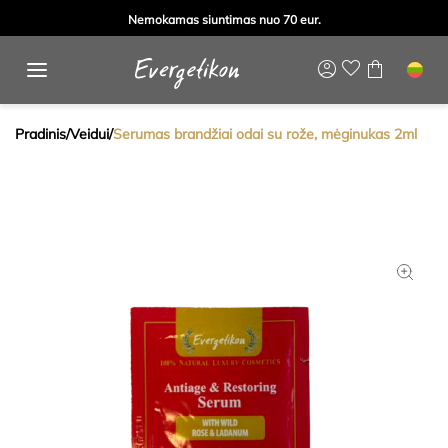
Nemokamas siuntimas nuo 70 eur.
Pradinis
/
Veidui
/
Serumas brandžiai odai su rože, mėginukas 2ml